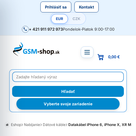
Prihlásiť sa
Kontakt
EUR
CZK
+ 421 911 972 973
Pondelok-Piatok 9:00-17:00
0,00 €
Vyberte svoje zariadenie
Eshop
Nabíjanie
Dátové káble
Datakábel iPhone 6, iPhone X, XR MD81