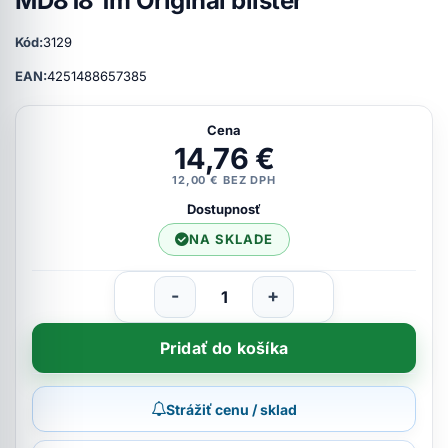
MD818 1m Originál blister
Kód:
3129
EAN:
4251488657385
Cena
14,76 €
12,00 € BEZ DPH
Dostupnosť
NA SKLADE
-
+
Pridať do košíka
Strážiť cenu / sklad