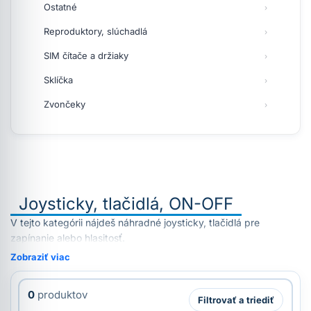
Ostatné
Reproduktory, slúchadlá
SIM čítače a držiaky
Sklíčka
Zvončeky
Joysticky, tlačidlá, ON-OFF
V tejto kategórii nájdeš náhradné joysticky, tlačidlá pre
zapínanie alebo hlasitosť.
Zobraziť viac
0
produktov
Filtrovať a triediť