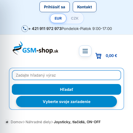
Prihlásiť sa
Kontakt
EUR
CZK
+ 421 911 972 973
Pondelok-Piatok 9:00-17:00
0,00 €
Vyberte svoje zariadenie
Domov
Náhradné diely
Joysticky, tlačidlá, ON-OFF