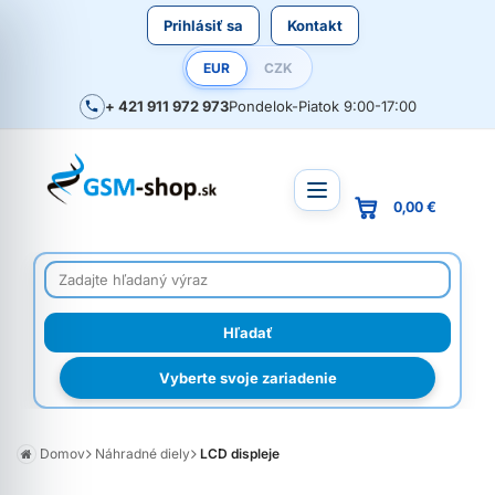
Prihlásiť sa
Kontakt
EUR
CZK
+ 421 911 972 973
Pondelok-Piatok 9:00-17:00
0,00 €
Vyberte svoje zariadenie
Domov
Náhradné diely
LCD displeje