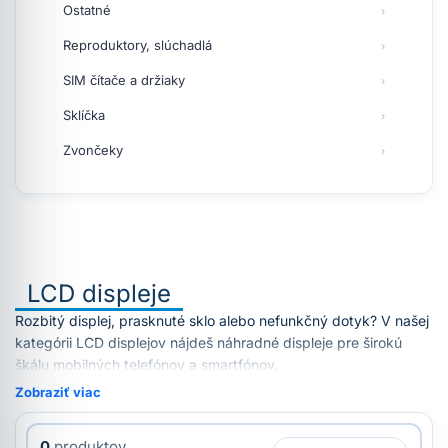
Ostatné
Reproduktory, slúchadlá
SIM čítače a držiaky
Sklíčka
Zvončeky
LCD displeje
Rozbitý displej, prasknuté sklo alebo nefunkčný dotyk? V našej
kategórii LCD displejov nájdeš náhradné displeje pre širokú
škálu mobilných telefónov a smartfónov.
Zobraziť viac
0
produktov