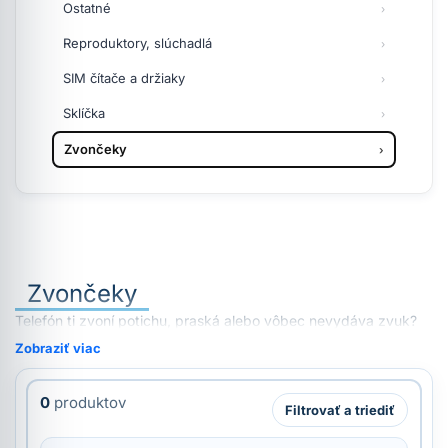
Ostatné
Reproduktory, slúchadlá
SIM čítače a držiaky
Sklíčka
Zvončeky
Zvončeky
Telefón ti zvoní potichu, praská alebo vôbec nevydáva zvuk?
Zobraziť viac
0
produktov
Filtrovať a triediť