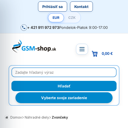
Prihlásiť sa
Kontakt
EUR
CZK
+ 421 911 972 973
Pondelok-Piatok 9:00-17:00
0,00 €
Vyberte svoje zariadenie
Domov
Náhradné diely
Zvončeky