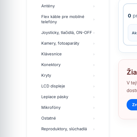
Antény
0
pr
Flex káble pre mobilné
telefóny
Joysticky, tlačidlá, ON-OFF
Akt
Kamery, fotoaparáty
Klávesnice
Konektory
Žia
Kryty
V te
LCD displeje
dost
Lepiace pásky
Zr
Mikrofóny
Ostatné
Reproduktory, slúchadlá