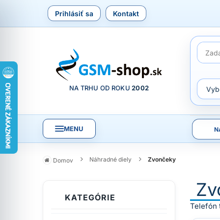
Prihlásiť sa
Kontakt
NA TRHU OD ROKU
2002
MENU
N
Náhradné diely
Zvončeky
Domov
Zv
KATEGÓRIE
Telefón 