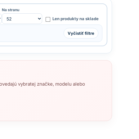
Na stranu
Len produkty na sklade
Vyčistiť filtre
povedajú vybratej značke, modelu alebo