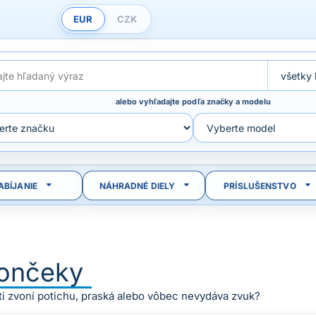
EUR
CZK
alebo vyhľadajte podľa značky a modelu
ABÍJANIE
NÁHRADNÉ DIELY
PRÍSLUŠENSTVO
ončeky
ti zvoní potichu, praská alebo vôbec nevydáva zvuk?