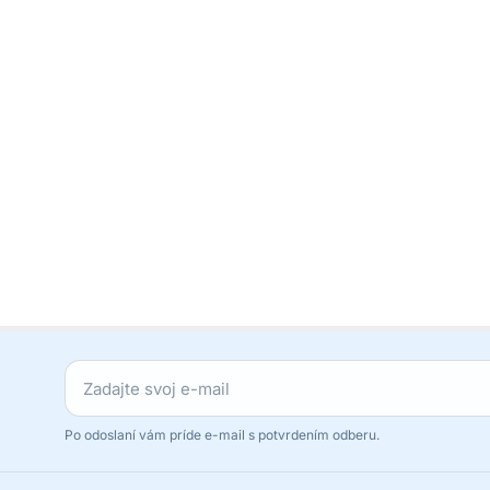
Po odoslaní vám príde e-mail s potvrdením odberu.