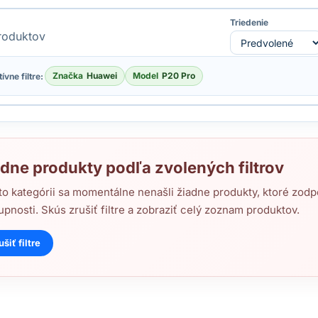
Triedenie
oduktov
Značka
Huawei
Model
P20 Pro
ívne filtre:
dne produkty podľa zvolených filtrov
jto kategórii sa momentálne nenašli žiadne produkty, ktoré zod
upnosti. Skús zrušiť filtre a zobraziť celý zoznam produktov.
ušiť filtre