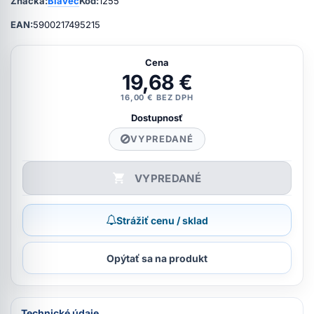
Značka:
Blavec
Kód:
1255
EAN:
5900217495215
Cena
19,68 €
16,00 € BEZ DPH
Dostupnosť
VYPREDANÉ
VYPREDANÉ
Strážiť cenu / sklad
Opýtať sa na produkt
Technické údaje