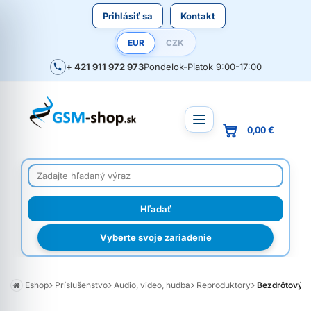
Prihlásiť sa
Kontakt
EUR
CZK
+ 421 911 972 973
Pondelok-Piatok 9:00-17:00
0,00 €
Vyberte svoje zariadenie
Eshop
Príslušenstvo
Audio, video, hudba
Reproduktory
Bezdrôtový B