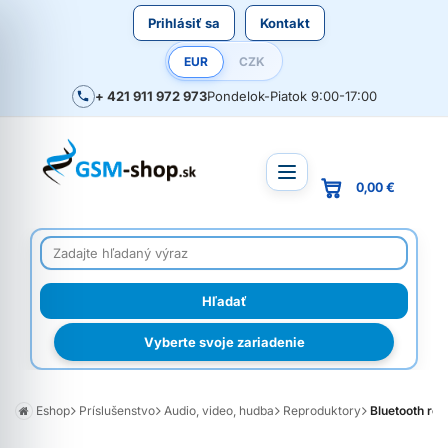
Prihlásiť sa
Kontakt
EUR
CZK
+ 421 911 972 973
Pondelok-Piatok 9:00-17:00
0,00 €
Vyberte svoje zariadenie
Eshop
Príslušenstvo
Audio, video, hudba
Reproduktory
Bluetooth re