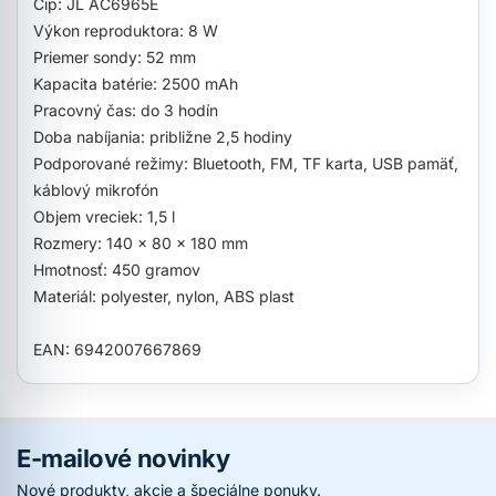
Čip: JL AC6965E
Výkon reproduktora: 8 W
Priemer sondy: 52 mm
Kapacita batérie: 2500 mAh
Pracovný čas: do 3 hodín
Doba nabíjania: približne 2,5 hodiny
Podporované režimy: Bluetooth, FM, TF karta, USB pamäť,
káblový mikrofón
Objem vreciek: 1,5 l
Rozmery: 140 x 80 x 180 mm
Hmotnosť: 450 gramov
Materiál: polyester, nylon, ABS plast
EAN: 6942007667869
E-mailové novinky
Nové produkty, akcie a špeciálne ponuky.