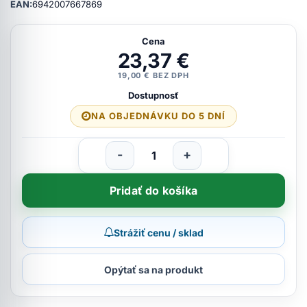
EAN:
6942007667869
Cena
23,37 €
19,00 € BEZ DPH
Dostupnosť
NA OBJEDNÁVKU DO 5 DNÍ
-
+
Pridať do košíka
Strážiť cenu / sklad
Opýtať sa na produkt