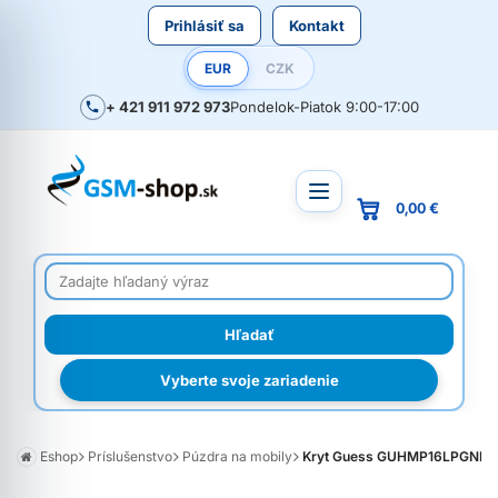
Prihlásiť sa
Kontakt
EUR
CZK
+ 421 911 972 973
Pondelok-Piatok 9:00-17:00
0,00 €
Vyberte svoje zariadenie
Eshop
Príslušenstvo
Púzdra na mobily
Kryt Guess GUHMP16LPGNMPLM