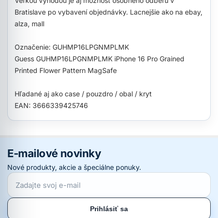
Veľkou výhodou je aj možnosť osobného odberu v
Bratislave po vybavení objednávky. Lacnejšie ako na ebay,
alza, mall
Označenie: GUHMP16LPGNMPLMK
Guess GUHMP16LPGNMPLMK iPhone 16 Pro Grained
Printed Flower Pattern MagSafe
Hľadané aj ako case / pouzdro / obal / kryt
EAN: 3666339425746
E-mailové novinky
Nové produkty, akcie a špeciálne ponuky.
Prihlásiť sa