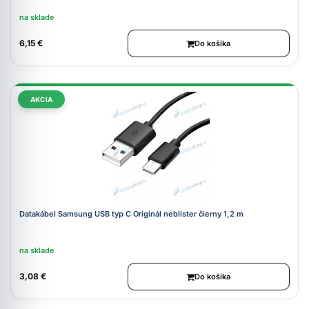
na sklade
6,15 €
Do košíka
AKCIA
Datakábel Samsung USB typ C Originál neblister čierny 1,2 m
na sklade
3,08 €
Do košíka