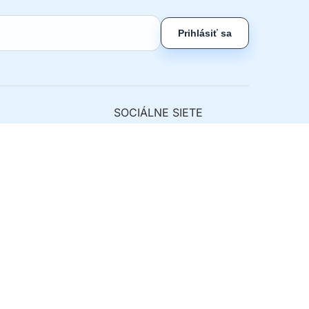
Prihlásiť sa
SOCIÁLNE SIETE
ny tovar
nie od zmluvy
lefónov
Kontakt