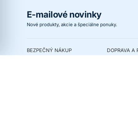
E-mailové novinky
Nové produkty, akcie a špeciálne ponuky.
BEZPEČNÝ NÁKUP
DOPRAVA A 
Prečo nakupovať u nás
Spôsoby dopr
Overené zákazníkmi
Spôsoby platb
Ochrana osobných údajov
Kedy dostanem
Obchodné podmienky
Novinky
Akcie