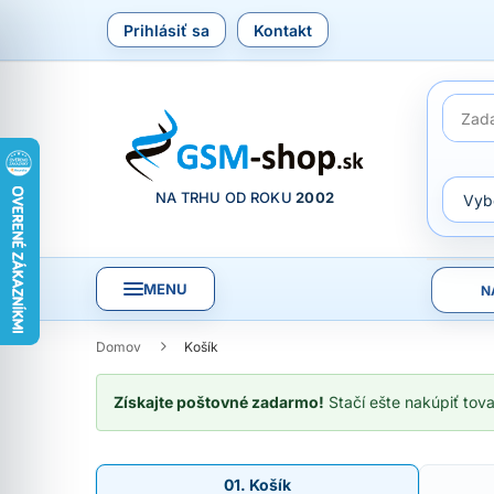
Prihlásiť sa
Kontakt
NA TRHU OD ROKU
2002
MENU
N
Domov
Košík
Získajte poštovné zadarmo!
Stačí ešte nakúpiť tov
01. Košík