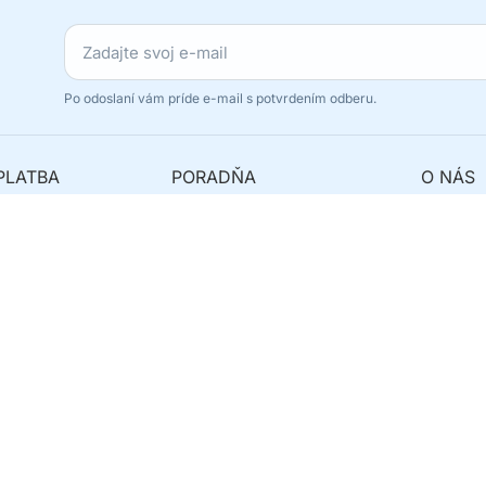
Po odoslaní vám príde e-mail s potvrdením odberu.
PLATBA
PORADŇA
O NÁS
avy
Najčastejšie otázky
Originál
y
Ako reklamovať?
Odstúpe
 balík?
Kde nás nájdete?
Kontakt
Servis telefónov
Značky
Reklamácie
Predaj do ČR
Servis Te
Tieto internetové stránky používajú súbory cookie. Viac informácií
tu
Vytvoril so
PPSHOP s.r.o. © 2007 - 2026