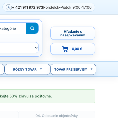
+ 421 911 972 973
Pondelok-Piatok 9:00-17:00
Hľadanie s
našepkávaním
0,00 €
RÔZNY TOVAR
TOVAR PRE SERVISY
ískajte 50% zľavu za poštovné.
04. Odoslanie objednávky