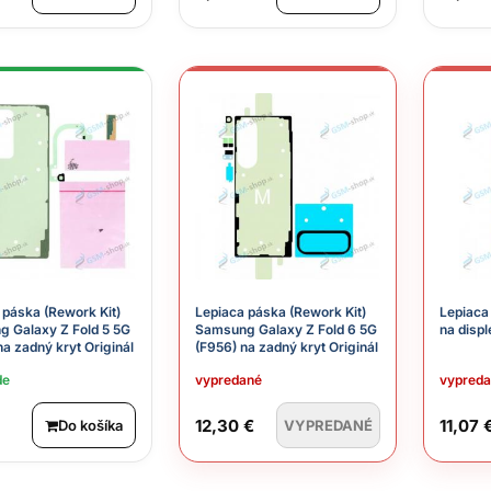
 páska (Rework Kit)
Lepiaca páska (Rework Kit)
Lepiaca
 Galaxy Z Fold 5 5G
Samsung Galaxy Z Fold 6 5G
na displ
na zadný kryt Originál
(F956) na zadný kryt Originál
de
vypredané
vypred
12,30 €
11,07 
Do košíka
VYPREDANÉ