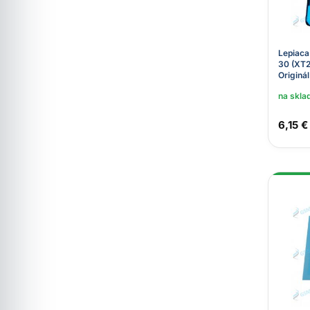
Lepiaca
30 (XT2
Originál
na skla
6,15 €