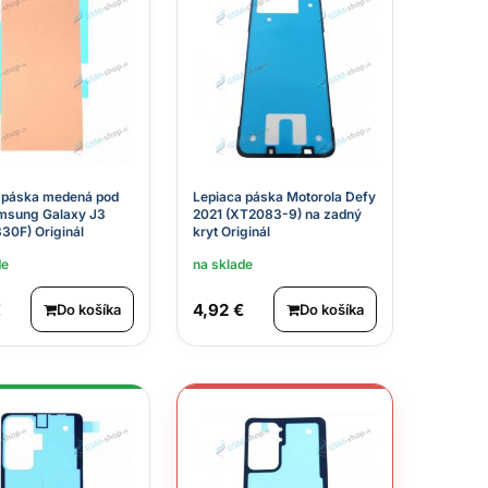
 páska medená pod
Lepiaca páska Motorola Defy
msung Galaxy J3
2021 (XT2083-9) na zadný
330F) Originál
kryt Originál
de
na sklade
€
4,92 €
Do košíka
Do košíka