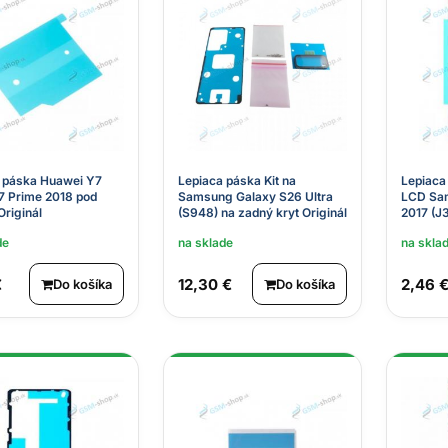
 páska Huawei Y7
Lepiaca páska Kit na
Lepiaca
7 Prime 2018 pod
Samsung Galaxy S26 Ultra
LCD Sa
Originál
(S948) na zadný kryt Originál
2017 (J
de
na sklade
na skla
€
12,30 €
2,46 
Do košíka
Do košíka