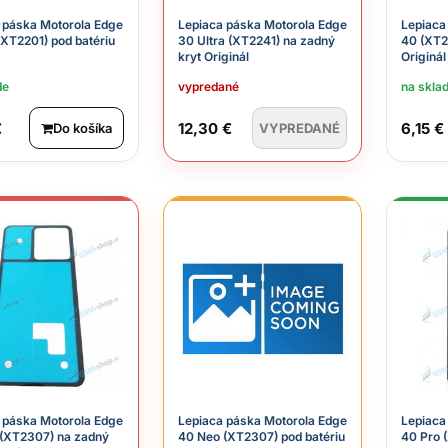
 páska Motorola Edge
Lepiaca páska Motorola Edge
Lepiaca
(XT2201) pod batériu
30 Ultra (XT2241) na zadný
40 (XT2
kryt Originál
Originál
de
vypredané
na skla
€
12,30 €
6,15 €
Do košíka
VYPREDANÉ
 páska Motorola Edge
Lepiaca páska Motorola Edge
Lepiaca
(XT2307) na zadný
40 Neo (XT2307) pod batériu
40 Pro 