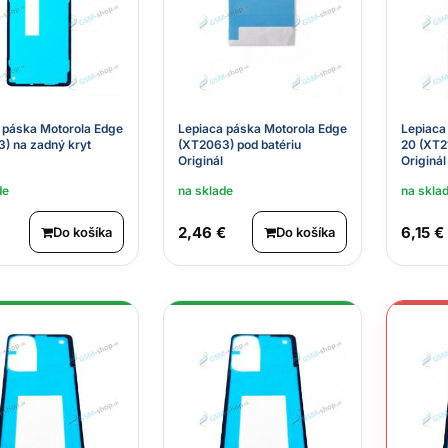
 páska Motorola Edge
Lepiaca páska Motorola Edge
Lepiaca
) na zadný kryt
(XT2063) pod batériu
20 (XT2
Originál
Originál
de
na sklade
na skla
2,46 €
6,15 €
Do košíka
Do košíka