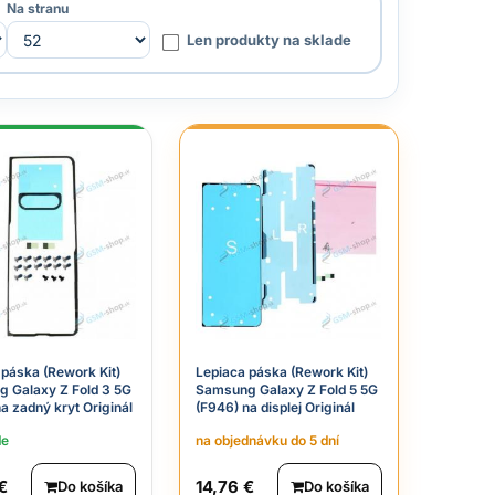
Na stranu
Len produkty na sklade
 páska (Rework Kit)
Lepiaca páska (Rework Kit)
 Galaxy Z Fold 3 5G
Samsung Galaxy Z Fold 5 5G
a zadný kryt Originál
(F946) na displej Originál
de
na objednávku do 5 dní
€
14,76 €
Do košíka
Do košíka