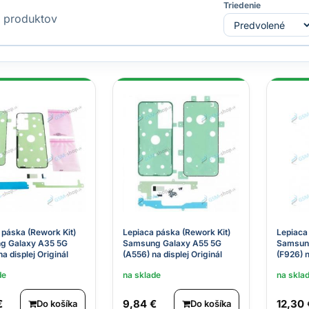
Triedenie
produktov
 páska (Rework Kit)
Lepiaca páska (Rework Kit)
Lepiaca
g Galaxy A35 5G
Samsung Galaxy A55 5G
Samsung
a displej Originál
(A556) na displej Originál
(F926) n
de
na sklade
na skla
€
9,84 €
12,30 
Do košíka
Do košíka