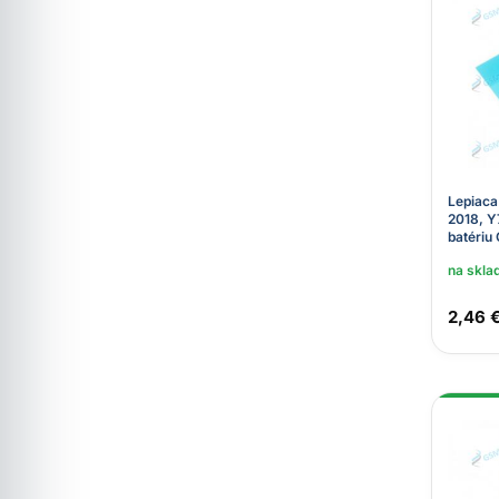
Lepiaca
2018, Y
batériu 
na skla
2,46 