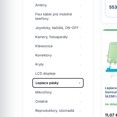
Antény
553
Flex káble pre mobilné
telefóny
Joysticky, tlačidlá, ON-OFF
Kamery, fotoaparáty
Klávesnice
Konektory
Kryty
LCD displeje
Lepiace pásky
Lepiaca
Mikrofóny
Samsun
(A356) n
Ostatné
na skla
Reproduktory, slúchadlá
11,07 