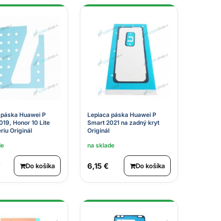
 páska Huawei P
Lepiaca páska Huawei P
019, Honor 10 Lite
Smart 2021 na zadný kryt
riu Originál
Originál
de
na sklade
€
6,15 €
Do košíka
Do košíka