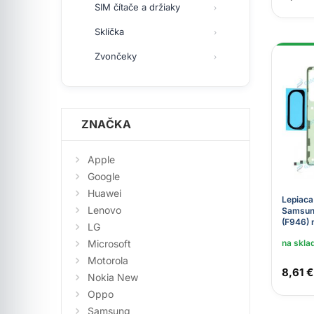
SIM čítače a držiaky
Sklíčka
Zvončeky
ZNAČKA
Apple
Google
Huawei
Lepiaca
Lenovo
Samsung
(F946) 
LG
Microsoft
na skla
Motorola
8,61 €
Nokia New
Oppo
Samsung