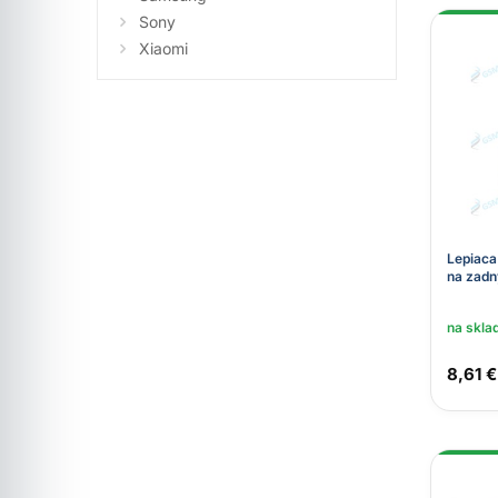
Sony
Xiaomi
Lepiaca
na zadný
na skla
8,61 €