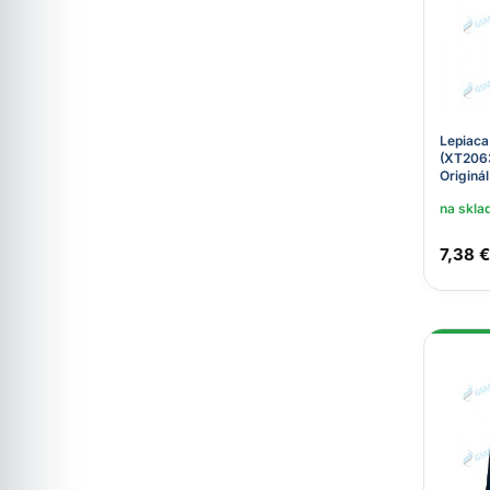
Lepiaca
(XT2063
Originál
na skla
7,38 €