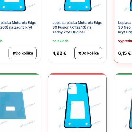
 páska Motorola Edge
Lepiaca páska Motorola Edge
Lepiaca
203) na zadný kryt
30 Fusion (XT2243) na
30 Neo 
zadný kryt Originál
kryt Ori
de
na sklade
vypred
4,92 €
6,15 €
Do košíka
Do košíka