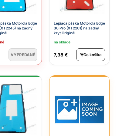
 páska Motorola Edge
Lepiaca páska Motorola Edge
(XT2245) na zadný
30 Pro (XT2201) na zadný
ginál
kryt Originál
ané
na sklade
7,38 €
VYPREDANÉ
Do košíka