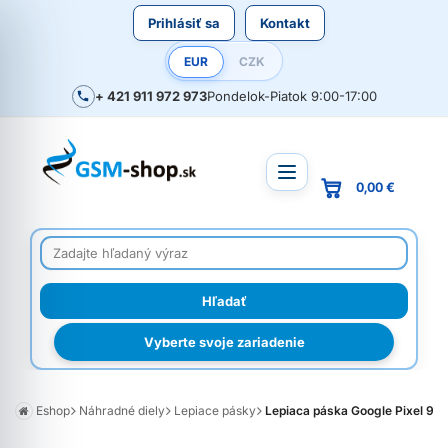
Prihlásiť sa
Kontakt
EUR
CZK
+ 421 911 972 973
Pondelok-Piatok 9:00-17:00
0,00 €
Vyberte svoje zariadenie
Eshop
Náhradné diely
Lepiace pásky
Lepiaca páska Google Pixel 9 na