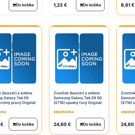
1,23 €
8,61 €
Do košíka
Do košíka
 (buzzer) a anténa
Zvonček (buzzer) a anténa
Zvonček
g Galaxy Tab S9
Samsung Galaxy Tab S9 5G
Samsung
vrchný pravý Originál
(X716) spodný ľavý Originál
(X716) 
ávka
objednávka
objedná
 €
24,60 €
24,60
Do košíka
Do košíka