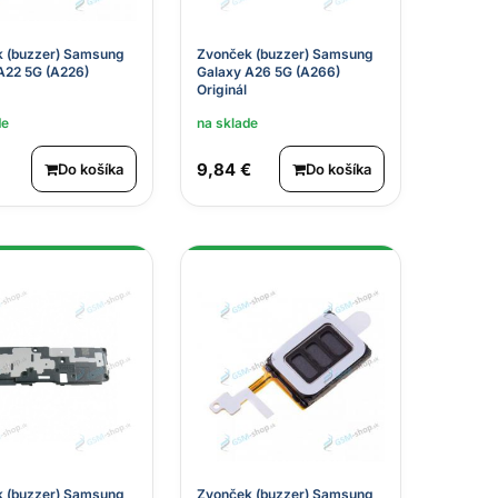
 (buzzer) Samsung
Zvonček (buzzer) Samsung
A22 5G (A226)
Galaxy A26 5G (A266)
Originál
de
na sklade
9,84 €
Do košíka
Do košíka
 (buzzer) Samsung
Zvonček (buzzer) Samsung