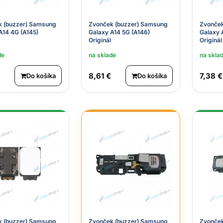
k (buzzer) Samsung
Zvonček (buzzer) Samsung
Zvonček
A14 4G (A145)
Galaxy A14 5G (A146)
Galaxy 
Originál
Originál
de
na sklade
na skla
8,61 €
7,38 €
Do košíka
Do košíka
k (buzzer) Samsung
Zvonček (buzzer) Samsung
Zvonček