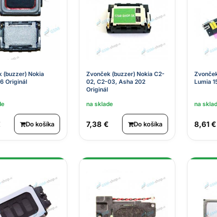
 (buzzer) Nokia
Zvonček (buzzer) Nokia C2-
Zvonček
6 Originál
02, C2-03, Asha 202
Lumia 1
Originál
de
na sklade
na skla
€
7,38 €
8,61 €
Do košíka
Do košíka