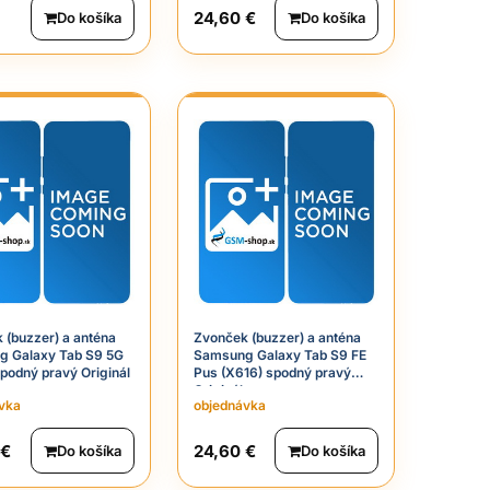
24,60 €
Do košíka
Do košíka
 (buzzer) a anténa
Zvonček (buzzer) a anténa
 Galaxy Tab S9 5G
Samsung Galaxy Tab S9 FE
spodný pravý Originál
Pus (X616) spodný pravý
Originál
vka
objednávka
 €
24,60 €
Do košíka
Do košíka