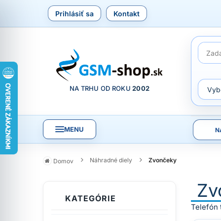
Prihlásiť sa
Kontakt
NA TRHU OD ROKU
2002
MENU
N
Náhradné diely
Zvončeky
Domov
Zv
KATEGÓRIE
Telefón 