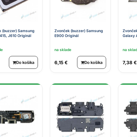
k (buzzer) Samsung
Zvonček (buzzer) Samsung
Zvonček
415, J610 Originál
E900 Originál
Galaxy 
de
na sklade
na skla
6,15 €
7,38 €
Do košíka
Do košíka