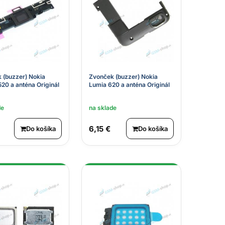
 (buzzer) Nokia
Zvonček (buzzer) Nokia
520 a anténa Originál
Lumia 620 a anténa Originál
de
na sklade
6,15 €
Do košíka
Do košíka