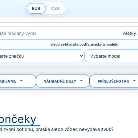
EUR
CZK
alebo vyhľadajte podľa značky a modelu
ABÍJANIE
NÁHRADNÉ DIELY
PRÍSLUŠENSTVO
ončeky
ti zvoní potichu, praská alebo vôbec nevydáva zvuk?