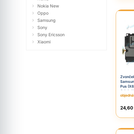
Nokia New
Oppo
Samsung
Sony
Sony Ericsson
Xiaomi
Zvonček
Samsun
Pus (X6
Originál
objedn
24,60