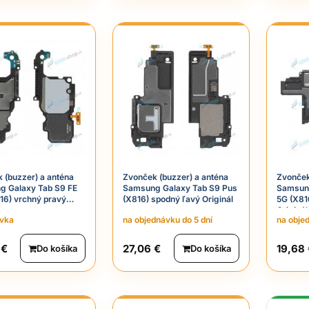
 (buzzer) a anténa
Zvonček (buzzer) a anténa
Zvonček
g Galaxy Tab S9 FE
Samsung Galaxy Tab S9 Pus
Samsung
16) vrchný pravý
(X816) spodný ľavý Originál
5G (X81
Originál
ávka
na objednávku do 5 dní
na obje
 €
27,06 €
19,68
Do košíka
Do košíka