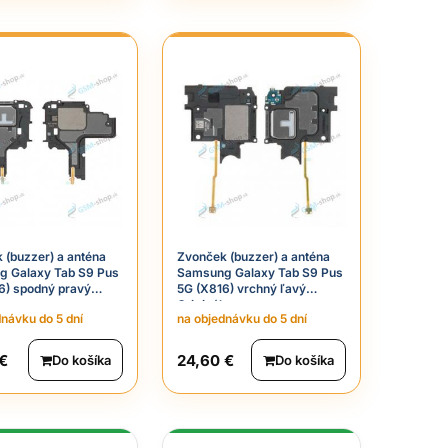
 (buzzer) a anténa
Zvonček (buzzer) a anténa
 Galaxy Tab S9 Pus
Samsung Galaxy Tab S9 Pus
6) spodný pravý
5G (X816) vrchný ľavý
Originál
dnávku do 5 dní
na objednávku do 5 dní
 €
24,60 €
Do košíka
Do košíka