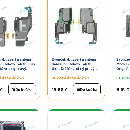
 (buzzer) a anténa
Zvonček (buzzer) a anténa
Zvonček
g Galaxy Tab S9 Pus
Samsung Galaxy Tab S9
Moto E7
6) vrchný pravý
Ultra (X910) vrchný pravý
Originál
Originál
dnávku do 5 dní
na objednávku do 5 dní
na skla
 €
19,68 €
6,15 €
Do košíka
Do košíka