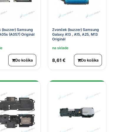
 (buzzer) Samsung
Zvonček (buzzer) Samsung
A05s (A057) Originál
Galaxy A13 , A15, A25, M13
Originál
de
na sklade
8,61 €
Do košíka
Do košíka