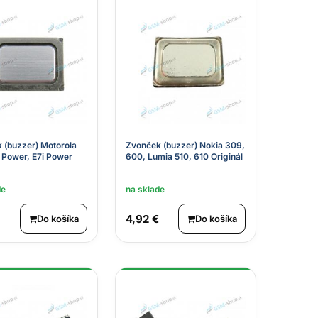
 (buzzer) Motorola
Zvonček (buzzer) Nokia 309,
 Power, E7i Power
600, Lumia 510, 610 Originál
de
na sklade
4,92 €
Do košíka
Do košíka