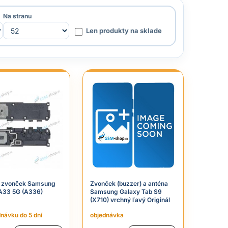
Na stranu
Len produkty na sklade
e zvonček Samsung
Zvonček (buzzer) a anténa
A33 5G (A336)
Samsung Galaxy Tab S9
(X710) vrchný ľavý Originál
dnávku do 5 dní
objednávka