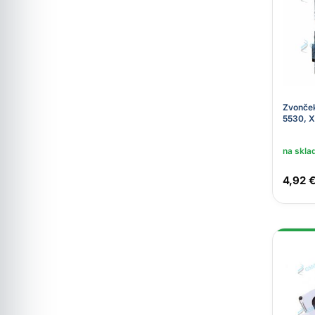
Zvonček
5530, X
na skla
4,92 