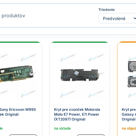
Triedenie
produktov
Sony Ericsson W995
Kryt pre zvonček Motorola
Kryt pr
ek Originál
Moto E7 Power, E7i Power
Galaxy 
(XT2097) Originál
Originál
de
na sklade
na obje