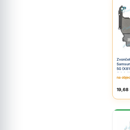
Zvonček
Samsun
5G (X81
Originál
na obje
19,68