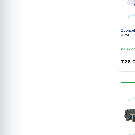
Zvonče
A750, J
na skla
7,38 €