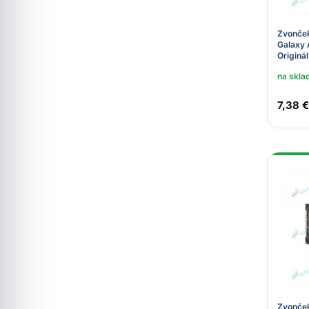
Zvonče
Galaxy 
Originál
na skla
7,38 €
Zvonče