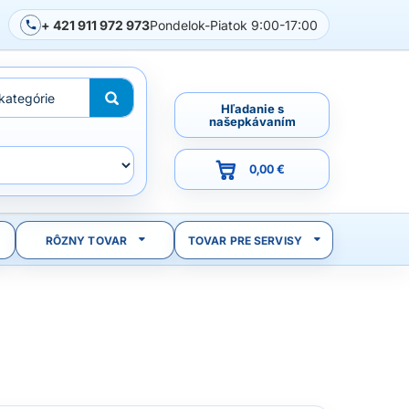
+ 421 911 972 973
Pondelok-Piatok 9:00-17:00
Hľadanie s
našepkávaním
0,00 €
RÔZNY TOVAR
TOVAR PRE SERVISY