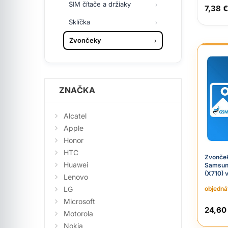
SIM čítače a držiaky
7,38 €
Sklíčka
Zvončeky
ZNAČKA
Alcatel
Apple
Honor
HTC
Zvonček
Huawei
Samsun
(X710) 
Lenovo
LG
objedn
Microsoft
24,60
Motorola
Nokia