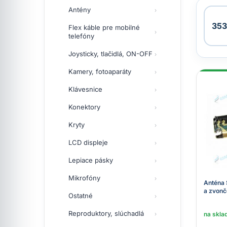
Antény
353
Flex káble pre mobilné
telefóny
Joysticky, tlačidlá, ON-OFF
Kamery, fotoaparáty
Klávesnice
Konektory
Kryty
LCD displeje
Lepiace pásky
Mikrofóny
Anténa 
a zvonč
Ostatné
Reproduktory, slúchadlá
na skla