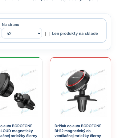
Na stranu
Len produkty na sklade
do auta BOROFONE
Držiak do auta BOROFONE
CLOUD magnetický
BH12 magnetický do
lačnej mriežky čierny
ventilačnej mriežky čierny