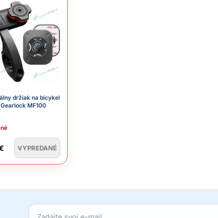
álny držiak na bicykel
 Gearlock MF100
ané
 €
VYPREDANÉ