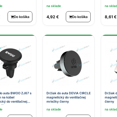
de
na sklade
na skla
€
4,92 €
8,61 €
Do košíka
Do košíka
do auta BWOO ZJ67 s
Držiak do auta DEVIA CIRCLE
Držiak 
 na kábel
magnetický do ventilačnej
magneti
cký do ventilačnej
mriežky čierny
čierny
 čierny
de
na sklade
na skla