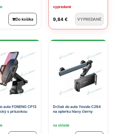
de
vypredané
9,84 €
Do košíka
VYPREDANÉ
do auta FONENG CP13
Držiak do auta Yesido C294
cký s prísavkou
na opierku hlavy čierny
de
na sklade