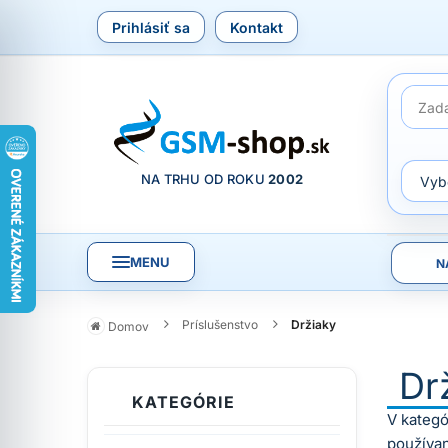
Prihlásiť sa
Kontakt
NA TRHU OD ROKU
2002
MENU
N
Príslušenstvo
Držiaky
Domov
Dr
KATEGÓRIE
V kategó
používan