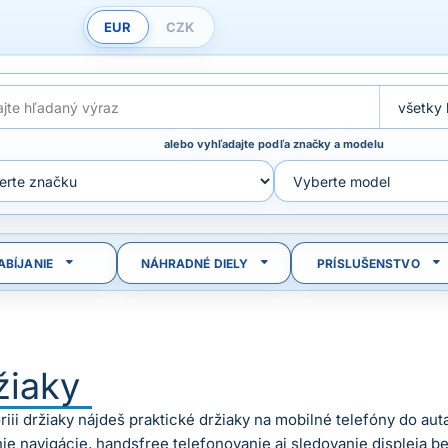
EUR
CZK
alebo vyhľadajte podľa značky a modelu
ABÍJANIE
NÁHRADNÉ DIELY
PRÍSLUŠENSTVO
žiaky
riii držiaky nájdeš praktické držiaky na mobilné telefóny do auta
ie navigácie, handsfree telefonovanie aj sledovanie displeja be