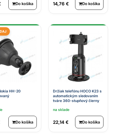
€
14,76 €
Do košíka
Do košíka
DAJ
Nokia HH-20
Držiak telefónu HOCO K23 s
rovaný
automatickým sledovaním
tváre 360-stupňový čierny
de
na sklade
€
22,14 €
Do košíka
Do košíka