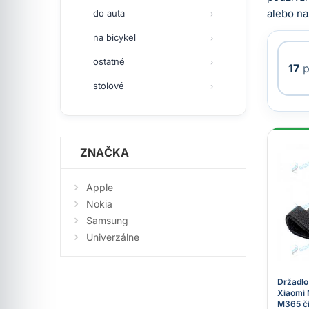
alebo na
do auta
na bicykel
ostatné
17
p
stolové
ZNAČKA
Apple
Nokia
Samsung
Univerzálne
Držadlo
Xiaomi 
M365 č