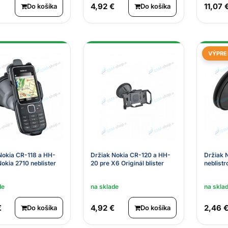
4,92 €
11,07 
Do košíka
Do košíka
VÝPRE
Nokia CR-118 a HH-
Držiak Nokia CR-120 a HH-
Držiak 
Nokia 2710 neblister
20 pre X6 Originál blister
neblist
de
na sklade
na skla
€
4,92 €
2,46 
Do košíka
Do košíka