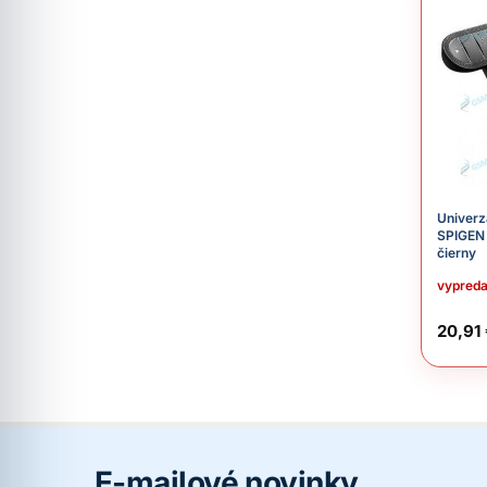
Univerz
SPIGEN
čierny
vypred
20,91
E-mailové novinky