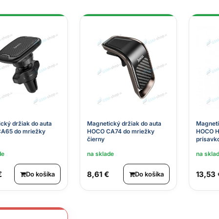
cký držiak do auta
Magnetický držiak do auta
Magneti
A65 do mriežky
HOCO CA74 do mriežky
HOCO H9
čierny
prísavk
de
na sklade
na skla
€
8,61 €
13,53 
Do košíka
Do košíka