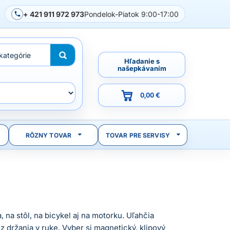
+ 421 911 972 973
Pondelok-Piatok 9:00-17:00
Hľadanie s
našepkávaním
0,00 €
RÔZNY TOVAR
TOVAR PRE SERVISY
, na stôl, na bicykel aj na motorku. Uľahčia
z držania v ruke. Vyber si magnetický, klipový