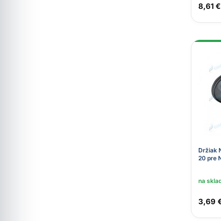
8,61 €
Držiak 
20 pre 
na skla
3,69 