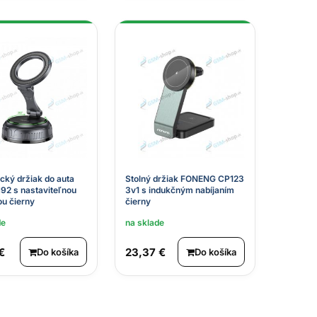
cký držiak do auta
Stolný držiak FONENG CP123
2 s nastaviteľnou
3v1 s indukčným nabíjaním
ou čierny
čierny
de
na sklade
€
23,37 €
Do košíka
Do košíka