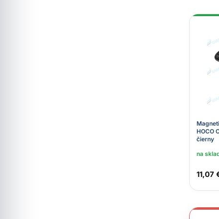
Magneti
HOCO C
čierny
na skla
11,07 