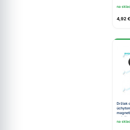
na skla
4,92 
Držiak 
úchytom
magneti
mriežky
na skla