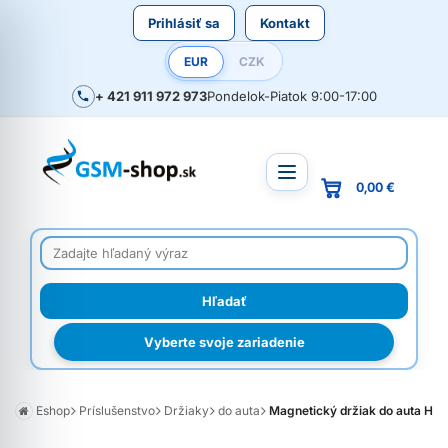
Prihlásiť sa
Kontakt
EUR
CZK
+ 421 911 972 973
Pondelok-Piatok 9:00-17:00
0,00 €
Vyberte svoje zariadenie
Eshop
Príslušenstvo
Držiaky
do auta
Magnetický držiak do auta HO