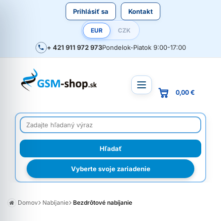
Prihlásiť sa
Kontakt
EUR
CZK
+ 421 911 972 973
Pondelok-Piatok 9:00-17:00
0,00 €
Vyberte svoje zariadenie
Domov
Nabíjanie
Bezdrôtové nabíjanie