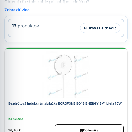
Otravujú ťa stále káble pri nabíjaní telefónu?
Zobraziť viac
13
produktov
Filtrovať a triediť
Bezdrôtová indukčná nabíjačka BOROFONE BQ18 ENERGY 3V1 biela 15W
na sklade
14,76 €
Do košíka