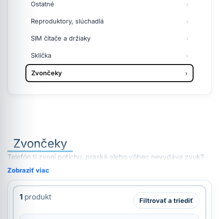
Ostatné
Reproduktory, slúchadlá
SIM čítače a držiaky
Sklíčka
Zvončeky
Zvončeky
Telefón ti zvoní potichu, praská alebo vôbec nevydáva zvuk?
Zobraziť viac
1
produkt
Filtrovať a triediť