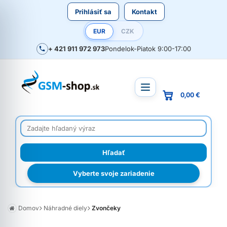
Prihlásiť sa
Kontakt
EUR
CZK
+ 421 911 972 973
Pondelok-Piatok 9:00-17:00
0,00 €
Vyberte svoje zariadenie
Domov
Náhradné diely
Zvončeky