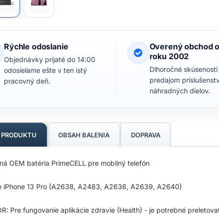
Rýchle odoslanie
Overený obchod 
roku 2002
Objednávky prijaté do 14:00
Dlhoročné skúsenosti
odosielame ešte v ten istý
predajom príslušenst
pracovný deň.
náhradných dielov.
S PRODUKTU
OBSAH BALENIA
DOPRAVA
tná OEM batéria PrimeCELL pre mobilný telefón
e iPhone 13 Pro (A2638, A2483, A2636, A2639, A2640)
: Pre fungovanie aplikácie zdravie (Health) - je potrebné preletovať