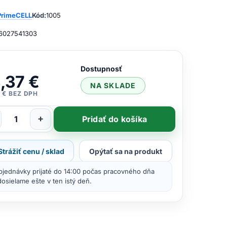
PrimeCELL
Kód:
1005
6027541303
Dostupnosť
,37 €
NA SKLADE
 € BEZ DPH
+
Pridať do košíka
Strážiť cenu / sklad
Opýtať sa na produkt
bjednávky prijaté do 14:00 počas pracovného dňa
osielame ešte v ten istý deň.