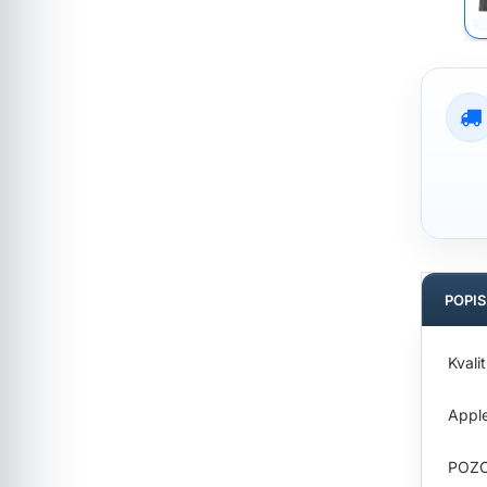
POPI
Kvali
Appl
POZOR