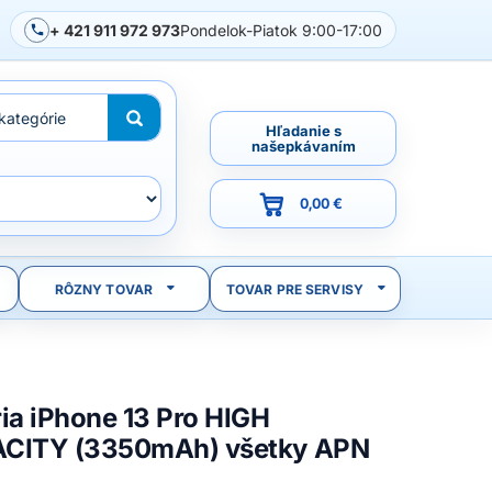
+ 421 911 972 973
Pondelok-Piatok 9:00-17:00
Hľadanie s
našepkávaním
0,00 €
RÔZNY TOVAR
TOVAR PRE SERVISY
ia iPhone 13 Pro HIGH
CITY (3350mAh) všetky APN