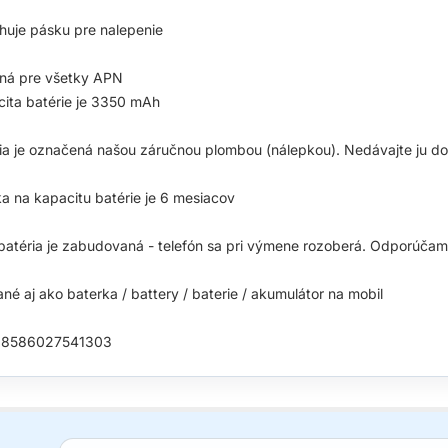
uje pásku pre nalepenie
ná pre všetky APN
ita batérie je 3350 mAh
ia je označená našou záručnou plombou (nálepkou). Nedávajte ju dol
a na kapacitu batérie je 6 mesiacov
batéria je zabudovaná - telefón sa pri výmene rozoberá. Odporúča
né aj ako baterka / battery / baterie / akumulátor na mobil
 8586027541303