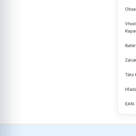
Obsah
Vhod
Kapac
Batér
Záruk
Táto 
Hľada
EAN: