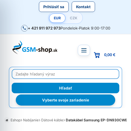
Prihlásiť sa
Kontakt
EUR
CZK
+ 421 911 972 973
Pondelok-Piatok 9:00-17:00
0,00 €
Vyberte svoje zariadenie
Eshop
Nabíjanie
Dátové káble
Datakábel Samsung EP-DN930CWE USB C