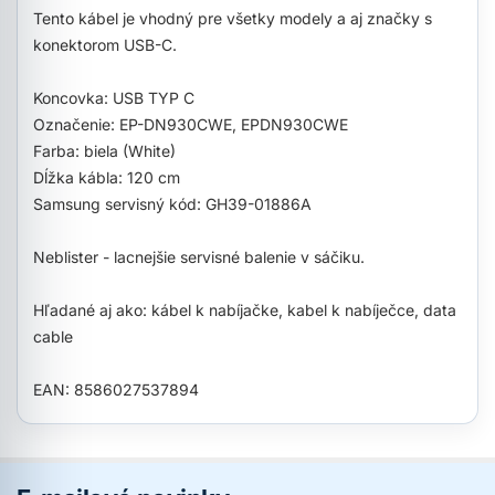
Tento kábel je vhodný pre všetky modely a aj značky s
konektorom USB-C.
Koncovka: USB TYP C
Označenie: EP-DN930CWE, EPDN930CWE
Farba: biela (White)
Dĺžka kábla: 120 cm
Samsung servisný kód: GH39-01886A
Neblister - lacnejšie servisné balenie v sáčiku.
Hľadané aj ako: kábel k nabíjačke, kabel k nabíječce, data
cable
EAN: 8586027537894