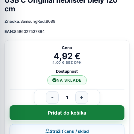
USB C Originál neblister biely 120
cm
Značka:
Samsung
Kód:
8089
EAN:
8586027537894
Cena
4,92 €
4,00 € BEZ DPH
Dostupnosť
NA SKLADE
-
+
Pridať do košíka
Strážiť cenu / sklad