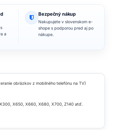
od
Bezpečný nákup
Nakupujete v slovenskom e-
 s
shope s podporou pred aj po
va a
nákupe.
ezeranie obrázkov z mobilného telefónu na TV)
, X300, X650, X660, X680, X700, Z140 atď.