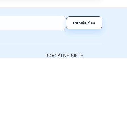
Prihlásiť sa
SOCIÁLNE SIETE
ny tovar
nie od zmluvy
lefónov
Kontakt