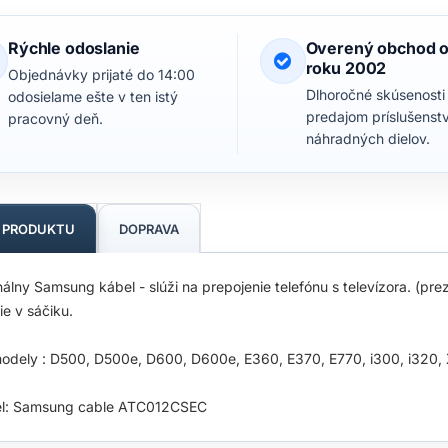
Rýchle odoslanie
Overený obchod 
roku 2002
Objednávky prijaté do 14:00
Dlhoročné skúsenosti
odosielame ešte v ten istý
predajom príslušenst
pracovný deň.
náhradných dielov.
S PRODUKTU
DOPRAVA
nálny Samsung kábel - slúži na prepojenie telefónu s televízora. (pr
ie v sáčiku.
odely : D500, D500e, D600, D600e, E360, E370, E770, i300, i320
l: Samsung cable ATC012CSEC