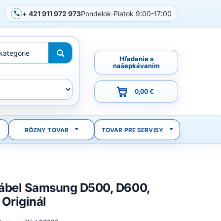
+ 421 911 972 973
Pondelok-Piatok 9:00-17:00
Hľadanie s
našepkávaním
0,00 €
RÔZNY TOVAR
TOVAR PRE SERVISY
ábel Samsung D500, D600,
Originál