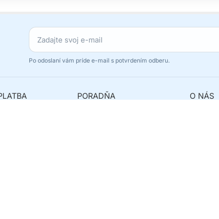
Po odoslaní vám príde e-mail s potvrdením odberu.
PLATBA
PORADŇA
O NÁS
avy
Najčastejšie otázky
Originál
y
Ako reklamovať?
Odstúpe
 balík?
Kde nás nájdete?
Kontakt
Servis telefónov
Značky
Reklamácie
Predaj do ČR
Servis Te
Tieto internetové stránky používajú súbory cookie. Viac informácií
tu
Vytvoril so
PPSHOP s.r.o. © 2007 - 2026