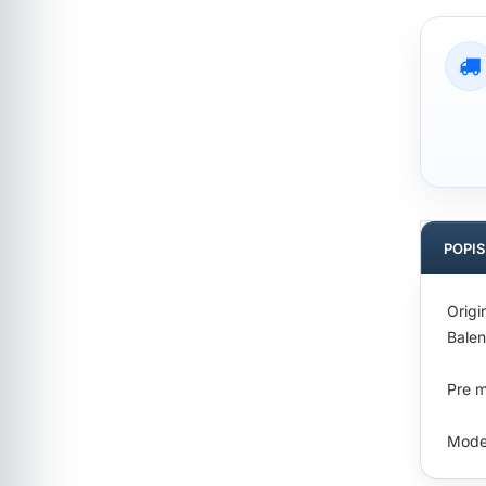
POPI
Origi
Balen
Pre m
Mode