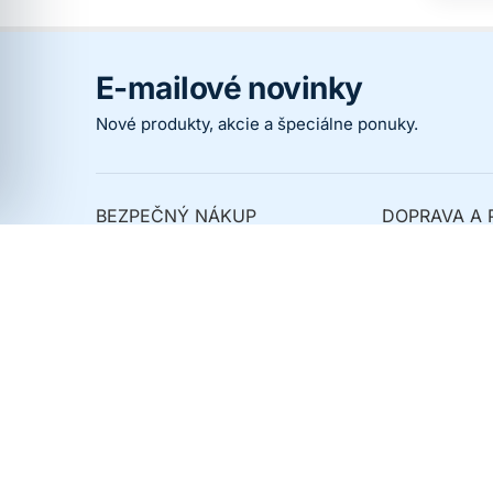
E-mailové novinky
Nové produkty, akcie a špeciálne ponuky.
BEZPEČNÝ NÁKUP
DOPRAVA A 
Prečo nakupovať u nás
Spôsoby dopr
Overené zákazníkmi
Spôsoby platb
Ochrana osobných údajov
Kedy dostanem
Obchodné podmienky
Novinky
Akcie