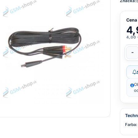
Značka:
Cena
4,
4,00
-
O
od
Techn
Farba: