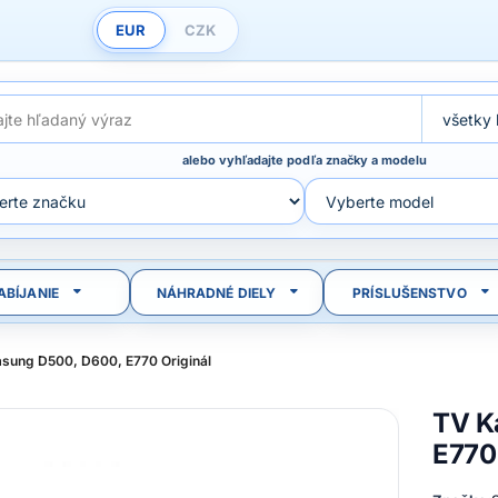
EUR
CZK
alebo vyhľadajte podľa značky a modelu
ABÍJANIE
NÁHRADNÉ DIELY
PRÍSLUŠENSTVO
sung D500, D600, E770 Originál
TV K
E770 