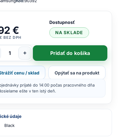
Samsung
Kód:
90392
Dostupnosť
92 €
NA SKLADE
 € BEZ DPH
+
Pridať do košíka
Strážiť cenu / sklad
Opýtať sa na produkt
bjednávky prijaté do 14:00 počas pracovného dňa
osielame ešte v ten istý deň.
ické údaje
Black