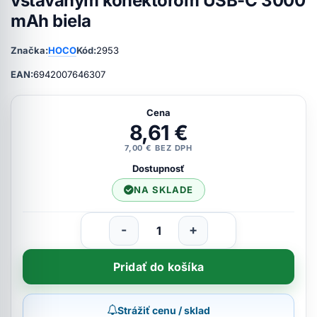
vstavaným konektorom USB-C 3000
mAh biela
Značka:
HOCO
Kód:
2953
EAN:
6942007646307
Cena
8,61 €
7,00 € BEZ DPH
Dostupnosť
NA SKLADE
-
+
Pridať do košíka
Strážiť cenu / sklad