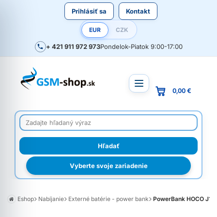
Prihlásiť sa
Kontakt
EUR
CZK
+ 421 911 972 973
Pondelok-Piatok 9:00-17:00
0,00 €
Vyberte svoje zariadenie
Eshop
Nabíjanie
Externé batérie - power bank
PowerBank HOCO J147