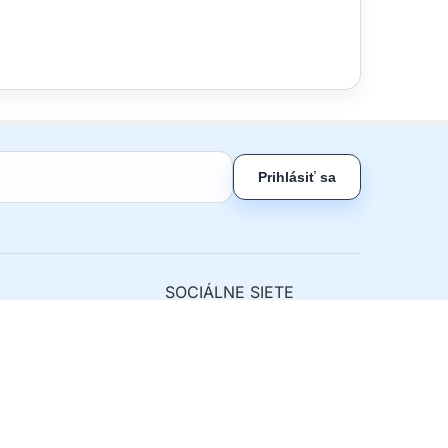
Prihlásiť sa
SOCIÁLNE SIETE
ny tovar
nie od zmluvy