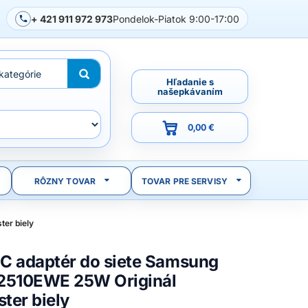
+ 421 911 972 973
Pondelok-Piatok 9:00-17:00
Hľadanie s
našepkávaním
0,00 €
RÔZNY TOVAR
TOVAR PRE SERVISY
er biely
C adaptér do siete Samsung
2510EWE 25W Originál
ster biely