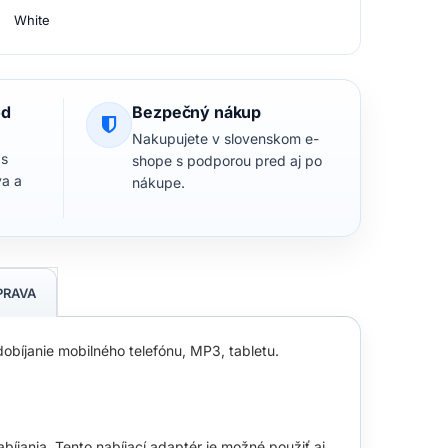
White
od
Bezpečný nákup
Nakupujete v slovenskom e-
 s
shope s podporou pred aj po
va a
nákupe.
PRAVA
bíjanie mobilného telefónu, MP3, tabletu.
jania. Tento nabíjací adaptér je možné použiť aj