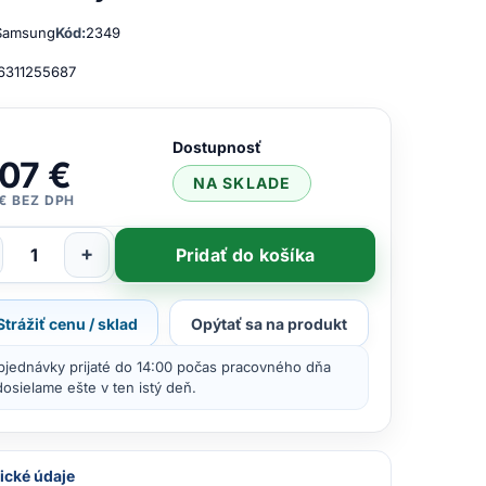
Samsung
Kód:
2349
6311255687
Dostupnosť
,07 €
NA SKLADE
 € BEZ DPH
+
Pridať do košíka
Strážiť cenu / sklad
Opýtať sa na produkt
bjednávky prijaté do 14:00 počas pracovného dňa
osielame ešte v ten istý deň.
ické údaje