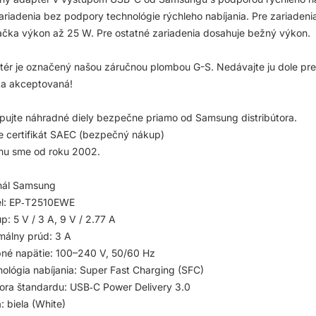
ariadenia bez podpory technológie rýchleho nabíjania. Pre zariaden
ačka výkon až 25 W. Pre ostatné zariadenia dosahuje bežný výkon.
ér je označený našou záručnou plombou G-S. Nedávajte ju dole pre
ka akceptovaná!
ujte náhradné diely bezpečne priamo od Samsung distribútora.
 certifikát SAEC (bezpečný nákup)
hu sme od roku 2002.
nál Samsung
l: EP‑T2510EWE
p: 5 V / 3 A, 9 V / 2.77 A
málny prúd: 3 A
né napätie: 100–240 V, 50/60 Hz
ológia nabíjania: Super Fast Charging (SFC)
ra štandardu: USB‑C Power Delivery 3.0
: biela (White)