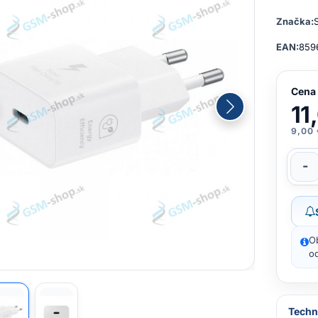
Značka:
EAN:
859
Cena
11
9,00
-
O
od
Techn