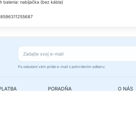
 balenia: nabíjačka (bez kábla)
 8596311255687
Po odoslaní vám príde e-mail s potvrdením odberu.
PLATBA
PORADŇA
O NÁS
avy
Najčastejšie otázky
Originál
y
Ako reklamovať?
Odstúpe
 balík?
Kde nás nájdete?
Kontakt
Servis telefónov