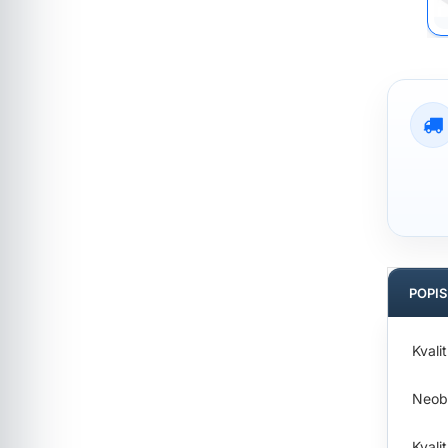
POPI
Kvali
Neob
Kvali