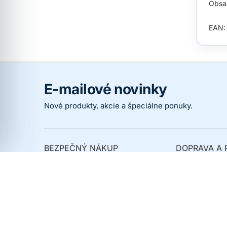
Obsah
EAN:
E-mailové novinky
Nové produkty, akcie a špeciálne ponuky.
BEZPEČNÝ NÁKUP
DOPRAVA A 
Prečo nakupovať u nás
Spôsoby dopr
Overené zákazníkmi
Spôsoby platb
Ochrana osobných údajov
Kedy dostanem
Obchodné podmienky