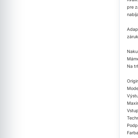
pre z
nabíj
Adapt
záru
Nakup
Máme
Na tr
Origi
Mode
Výstu
Maxi
Vstup
Techn
Podpo
Farba