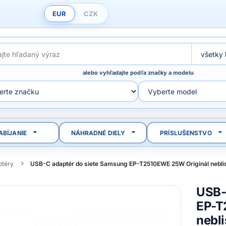
EUR
CZK
alebo vyhľadajte podľa značky a modelu
ABÍJANIE
NÁHRADNÉ DIELY
PRÍSLUŠENSTVO
ptéry
USB-C adaptér do siete Samsung EP-T2510EWE 25W Originál neblist
USB-
EP-T
nebli