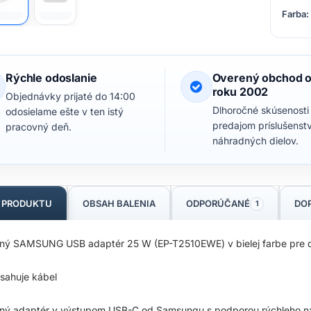
Farba:
Rýchle odoslanie
Overený obchod 
roku 2002
Objednávky prijaté do 14:00
Dlhoročné skúsenosti
odosielame ešte v ten istý
predajom príslušenst
pracovný deň.
náhradných dielov.
S PRODUKTU
OBSAH BALENIA
ODPORÚČANÉ
DO
1
tný SAMSUNG USB adaptér 25 W (EP-T2510EWE) v bielej farbe pre do
sahuje kábel
tný adaptér v výstupom USB-C od Samsungu s podporou rýchleho nabí