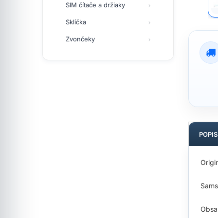
SIM čítače a držiaky
Sklíčka
Zvončeky
POPI
Origi
Sams
Obsah