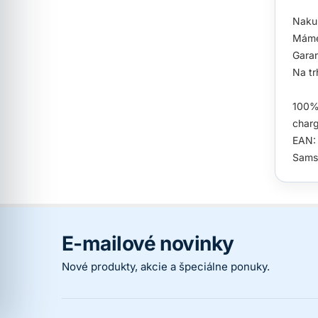
Nakup
Máme
Garan
Na tr
100% 
charg
EAN:
Sams
E-mailové novinky
Nové produkty, akcie a špeciálne ponuky.