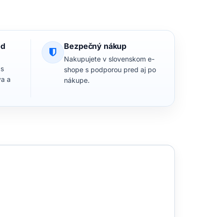
od
Bezpečný nákup
Nakupujete v slovenskom e-
 s
shope s podporou pred aj po
va a
nákupe.