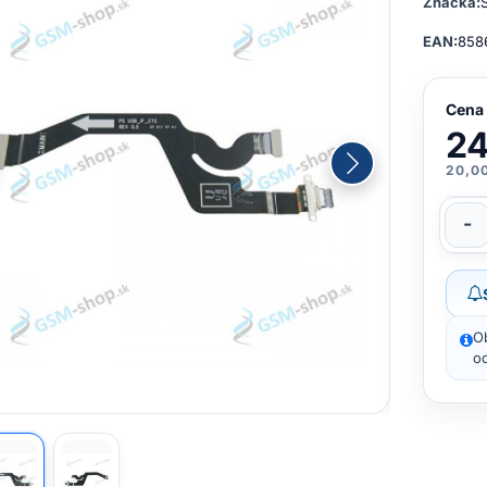
Značka:
EAN:
858
Cena
24
20,0
-
O
od