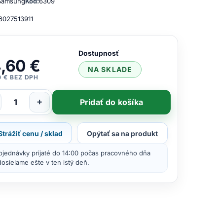
Samsung
Kód:
6309
6027513911
Dostupnosť
,60 €
NA SKLADE
0 € BEZ DPH
+
Pridať do košíka
Strážiť cenu / sklad
Opýtať sa na produkt
bjednávky prijaté do 14:00 počas pracovného dňa
osielame ešte v ten istý deň.