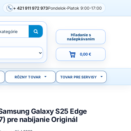
+ 421 911 972 973
Pondelok-Piatok 9:00-17:00
Hľadanie s
našepkávaním
0,00 €
RÔZNY TOVAR
TOVAR PRE SERVISY
 Samsung Galaxy S25 Edge
) pre nabíjanie Originál