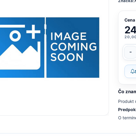
Značka:
Cena
24
20,0
-
Čo znam
Produkt 
Predpokl
O termín