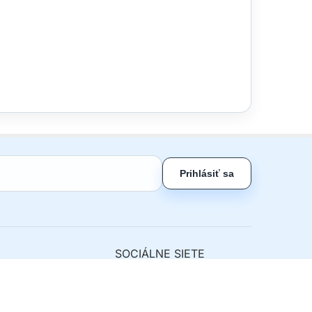
Prihlásiť sa
SOCIÁLNE SIETE
ny tovar
nie od zmluvy