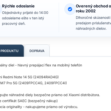
Rýchle odoslanie
Overený obchod 
roku 2002
Objednávky prijaté do 14:00
Dlhoročné skúsenosti
odosielame ešte v ten istý
predajom príslušenst
pracovný deň.
náhradných dielov.
S PRODUKTU
DOPRAVA
nálny diel - hlavný prepájací flex na mobilný telefón
mi Redmi Note 14 5G (24094RAD4G)
 M7 Pro 5G (2409FPCC4G, 2409FPCC4I)
ujte náhradné diely bezpečne priamo od Xiaomi distribútora.
 certifikát SAEC (bezpečný nákup)
cia originality - nakupujeme priamo od výrobcu.