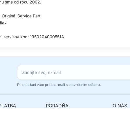
hu sme od roku 2002.
Originál Service Part
flex
mi servisný kód: 1350204000551A
Po odoslaní vám príde e-mail s potvrdením odberu.
PLATBA
PORADŇA
O NÁS
avy
Najčastejšie otázky
Originál
y
Ako reklamovať?
Odstúpe
 balík?
Kde nás nájdete?
Kontakt