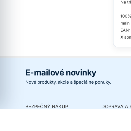
Na tr
100% 
main 
EAN:
Xiao
E-mailové novinky
Nové produkty, akcie a špeciálne ponuky.
BEZPEČNÝ NÁKUP
DOPRAVA A 
Prečo nakupovať u nás
Spôsoby dopr
Overené zákazníkmi
Spôsoby platb
Ochrana osobných údajov
Kedy dostanem