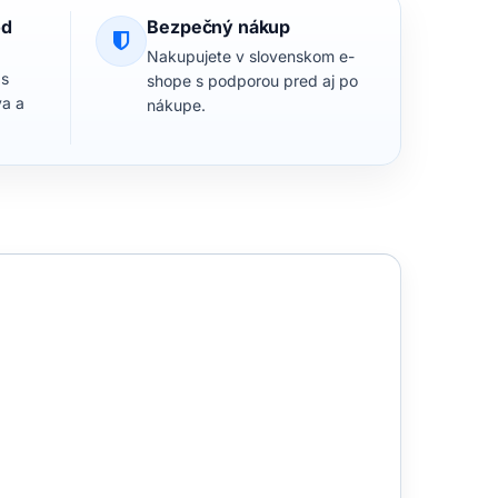
od
Bezpečný nákup
Nakupujete v slovenskom e-
 s
shope s podporou pred aj po
va a
nákupe.