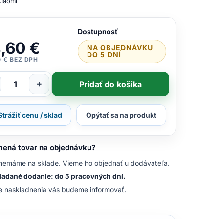
Xiaomi
Dostupnosť
,60 €
NA OBJEDNÁVKU
DO 5 DNÍ
0 € BEZ DPH
+
Pridať do košíka
Strážiť cenu / sklad
Opýtať sa na produkt
ená tovar na objednávku?
nemáme na sklade. Vieme ho objednať u dodávateľa.
adané dodanie: do 5 pracovných dní.
e naskladnenia vás budeme informovať.