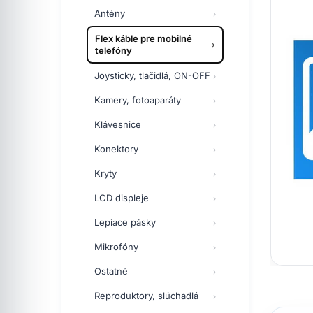
Antény
Flex káble pre mobilné
telefóny
Joysticky, tlačidlá, ON-OFF
Kamery, fotoaparáty
Klávesnice
Konektory
Kryty
LCD displeje
Lepiace pásky
Mikrofóny
Ostatné
Reproduktory, slúchadlá