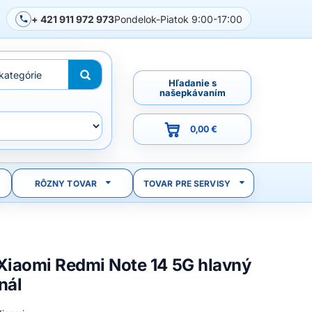
+ 421 911 972 973
Pondelok-Piatok 9:00-17:00
Hľadanie s
našepkávaním
0,00 €
RÔZNY TOVAR
TOVAR PRE SERVISY
 Xiaomi Redmi Note 14 5G hlavný
nál