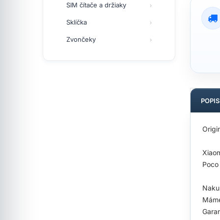
SIM čítače a držiaky
Sklíčka
Zvončeky
POPI
Origi
Xiao
Poco
Nakup
Máme
Garan