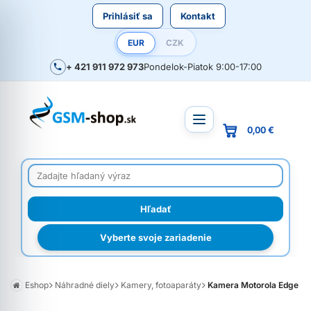
Prihlásiť sa
Kontakt
EUR
CZK
+ 421 911 972 973
Pondelok-Piatok 9:00-17:00
0,00 €
Vyberte svoje zariadenie
Eshop
Náhradné diely
Kamery, fotoaparáty
Kamera Motorola Edge 60