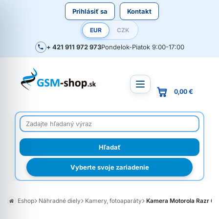
Prihlásiť sa
Kontakt
EUR
CZK
+ 421 911 972 973
Pondelok-Piatok 9:00-17:00
0,00 €
Vyberte svoje zariadenie
Eshop
Náhradné diely
Kamery, fotoaparáty
Kamera Motorola Razr 60 