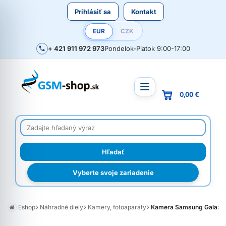
Prihlásiť sa
Kontakt
EUR
CZK
+ 421 911 972 973
Pondelok-Piatok 9:00-17:00
0,00 €
Vyberte svoje zariadenie
Eshop
Náhradné diely
Kamery, fotoaparáty
Kamera Samsung Galaxy 