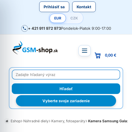
Prihlásiť sa
Kontakt
EUR
CZK
+ 421 911 972 973
Pondelok-Piatok 9:00-17:00
0,00 €
Vyberte svoje zariadenie
Eshop
Náhradné diely
Kamery, fotoaparáty
Kamera Samsung Galaxy S2