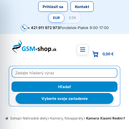
Prihlásiť sa
Kontakt
EUR
CZK
+ 421 911 972 973
Pondelok-Piatok 9:00-17:00
0,00 €
Vyberte svoje zariadenie
Eshop
Náhradné diely
Kamery, fotoaparáty
Kamera Xiaomi Redmi Note