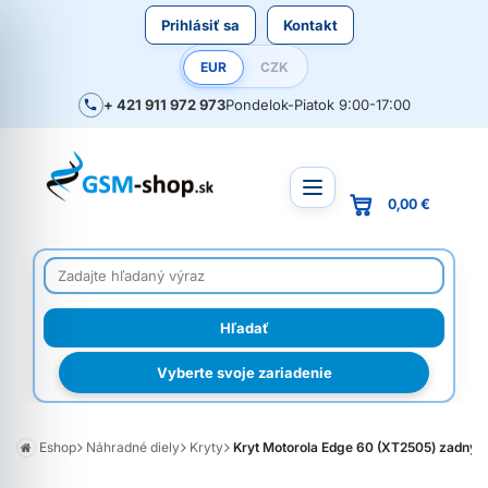
Prihlásiť sa
Kontakt
EUR
CZK
+ 421 911 972 973
Pondelok-Piatok 9:00-17:00
0,00 €
Vyberte svoje zariadenie
Eshop
Náhradné diely
Kryty
Kryt Motorola Edge 60 (XT2505) zadný m