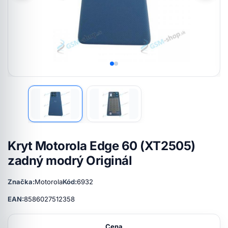
Kryt Motorola Edge 60 (XT2505)
zadný modrý Originál
Značka:
Motorola
Kód:
6932
EAN:
8586027512358
Cena