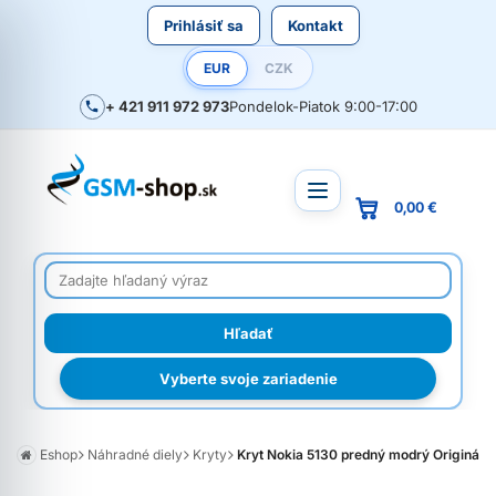
Prihlásiť sa
Kontakt
EUR
CZK
+ 421 911 972 973
Pondelok-Piatok 9:00-17:00
0,00 €
Vyberte svoje zariadenie
Eshop
Náhradné diely
Kryty
Kryt Nokia 5130 predný modrý Originál