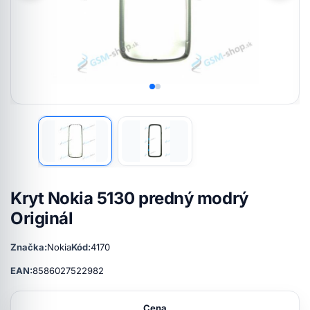
Kryt Nokia 5130 predný modrý
Originál
Značka:
Nokia
Kód:
4170
EAN:
8586027522982
Cena