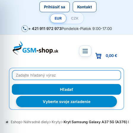
Prihlásiť sa
Kontakt
EUR
CZK
+ 421 911 972 973
Pondelok-Piatok 9:00-17:00
0,00 €
Vyberte svoje zariadenie
Eshop
Náhradné diely
Kryty
Kryt Samsung Galaxy A37 5G (A376) batér