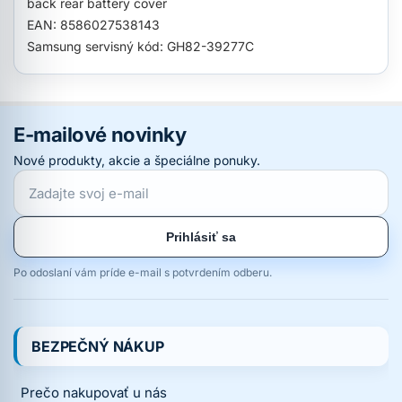
back rear battery cover
EAN: 8586027538143
Samsung servisný kód: GH82-39277C
E-mailové novinky
Nové produkty, akcie a špeciálne ponuky.
Prihlásiť sa
Po odoslaní vám príde e-mail s potvrdením odberu.
BEZPEČNÝ NÁKUP
Prečo nakupovať u nás