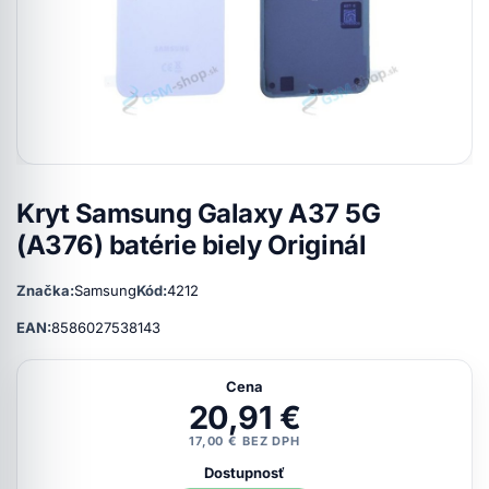
Kryt Samsung Galaxy A37 5G
(A376) batérie biely Originál
Značka:
Samsung
Kód:
4212
EAN:
8586027538143
Cena
20,91 €
17,00 € BEZ DPH
Dostupnosť