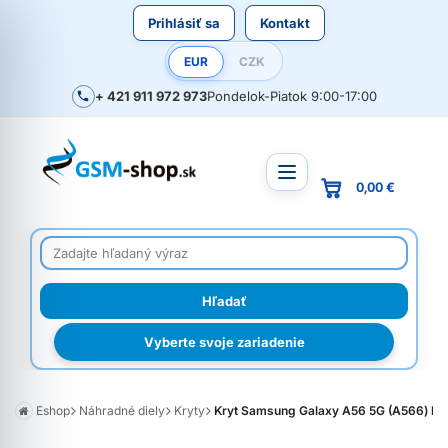
Prihlásiť sa
Kontakt
EUR
CZK
+ 421 911 972 973
Pondelok-Piatok 9:00-17:00
0,00 €
Vyberte svoje zariadenie
Eshop
Náhradné diely
Kryty
Kryt Samsung Galaxy A56 5G (A566) baté