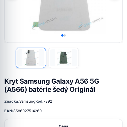
Kryt Samsung Galaxy A56 5G
(A566) batérie šedý Originál
Značka:
Samsung
Kód:
7392
EAN:
8586027514260
Cena