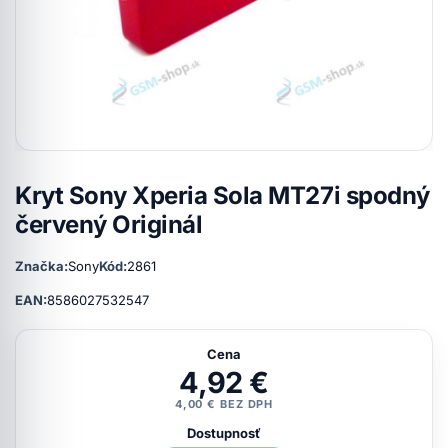
Kryt Sony Xperia Sola MT27i spodný
červený Originál
Značka:
Sony
Kód:
2861
EAN:
8586027532547
Cena
4,92 €
4,00 € BEZ DPH
Dostupnosť