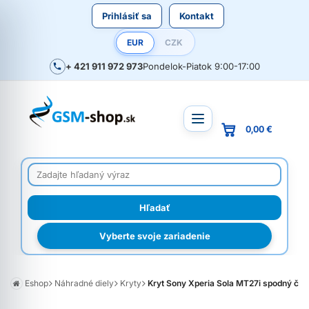
Prihlásiť sa
Kontakt
EUR
CZK
+ 421 911 972 973
Pondelok-Piatok 9:00-17:00
0,00 €
Vyberte svoje zariadenie
Eshop
Náhradné diely
Kryty
Kryt Sony Xperia Sola MT27i spodný čer