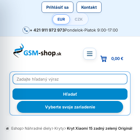
Prihlásiť sa
Kontakt
EUR
CZK
+ 421 911 972 973
Pondelok-Piatok 9:00-17:00
0,00 €
Vyberte svoje zariadenie
Eshop
Náhradné diely
Kryty
Kryt Xiaomi 15 zadný zelený Originál