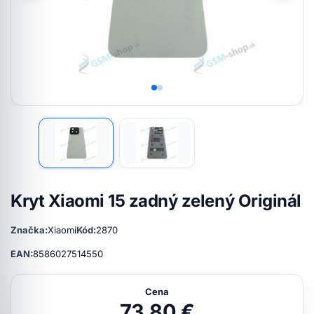
Kryt Xiaomi 15 zadný zelený Originál
Značka:
Xiaomi
Kód:
2870
EAN:
8586027514550
Cena
73,80 €