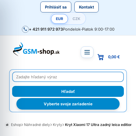
Prihlásiť sa
Kontakt
EUR
CZK
+ 421 911 972 973
Pondelok-Piatok 9:00-17:00
0,00 €
Vyberte svoje zariadenie
Eshop
Náhradné diely
Kryty
Kryt Xiaomi 17 Ultra zadný leica edition O