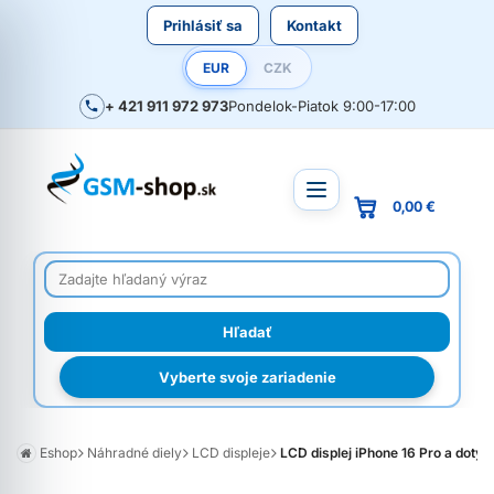
Prihlásiť sa
Kontakt
EUR
CZK
+ 421 911 972 973
Pondelok-Piatok 9:00-17:00
0,00 €
Vyberte svoje zariadenie
Eshop
Náhradné diely
LCD displeje
LCD displej iPhone 16 Pro a dotyk 