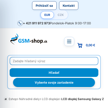
Prihlásiť sa
Kontakt
EUR
CZK
+ 421 911 972 973
Pondelok-Piatok 9:00-17:00
0,00 €
Vyberte svoje zariadenie
Eshop
Náhradné diely
LCD displeje
LCD displej Samsung Galaxy Z Flip