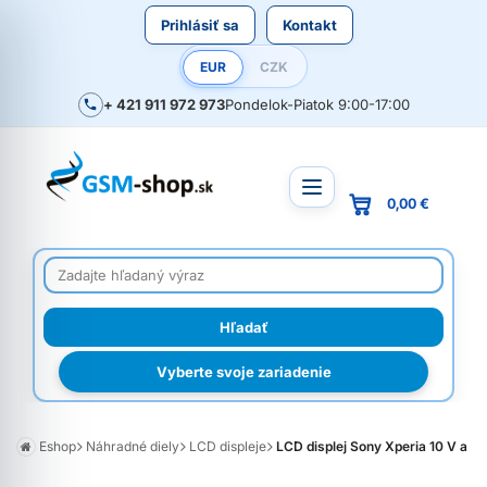
Prihlásiť sa
Kontakt
EUR
CZK
+ 421 911 972 973
Pondelok-Piatok 9:00-17:00
0,00 €
Vyberte svoje zariadenie
Eshop
Náhradné diely
LCD displeje
LCD displej Sony Xperia 10 V a do