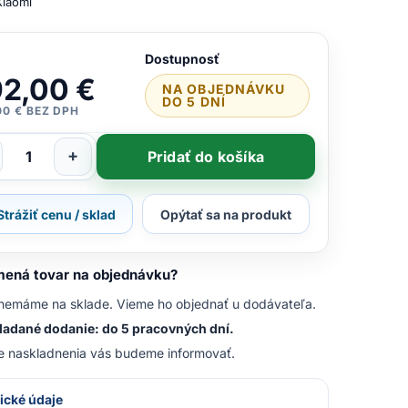
Xiaomi
Dostupnosť
2,00 €
NA OBJEDNÁVKU
DO 5 DNÍ
00 € BEZ DPH
+
Pridať do košíka
Strážiť cenu / sklad
Opýtať sa na produkt
ená tovar na objednávku?
nemáme na sklade. Vieme ho objednať u dodávateľa.
adané dodanie: do 5 pracovných dní.
e naskladnenia vás budeme informovať.
ické údaje