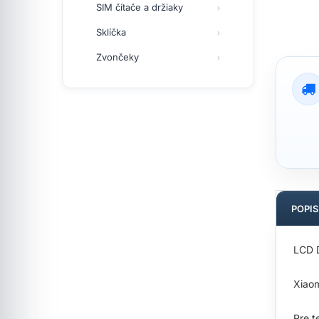
SIM čítače a držiaky
Sklíčka
Zvončeky
POPI
LCD D
Xiao
Pre t