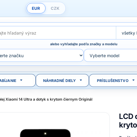
EUR
CZK
alebo vyhľadajte podľa značky a modelu
ABÍJANIE
NÁHRADNÉ DIELY
PRÍSLUŠENSTVO
lej Xiaomi 14 Ultra a dotyk s krytom čiernym Originál
LCD d
kryt