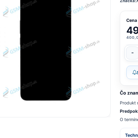
Značka:
Cena
49
400,
-
Čo znam
Produkt 
Predpokl
O termín
Techn