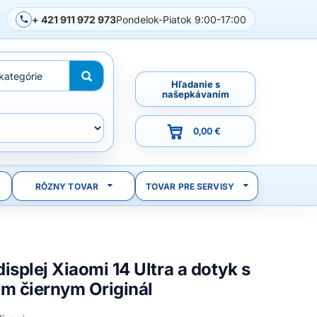
+ 421 911 972 973
Pondelok-Piatok 9:00-17:00
Hľadanie s
našepkávaním
0,00 €
RÔZNY TOVAR
TOVAR PRE SERVISY
isplej Xiaomi 14 Ultra a dotyk s
om čiernym Originál