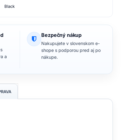
Black
od
Bezpečný nákup
Nakupujete v slovenskom e-
 s
shope s podporou pred aj po
va a
nákupe.
PRAVA