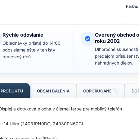
Farba:
Rýchle odoslanie
Overený obchod 
roku 2002
Objednávky prijaté do 14:00
Dlhoročné skúsenosti
odosielame ešte v ten istý
predajom príslušenst
pracovný deň.
náhradných dielov.
S PRODUKTU
OBSAH BALENIA
ODPORÚČANÉ
DO
1
isplej a dotyková plocha v čiernej farbe pre mobilný telefón
mi 14 Ultra (24031PN0DC, 24030PN60G)
elefón v čiernej farbe (Black)