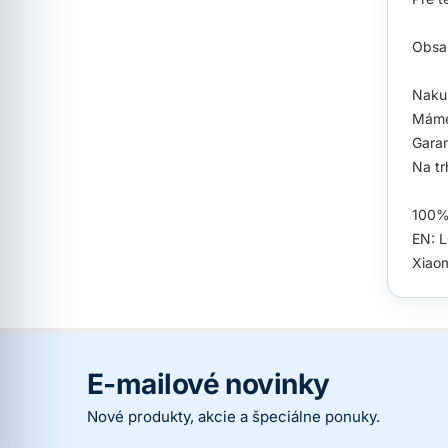
Obsah
Nakup
Máme
Garan
Na tr
100% 
EN: L
Xiao
E-mailové novinky
Nové produkty, akcie a špeciálne ponuky.