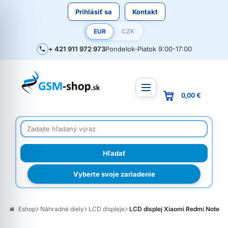
Prihlásiť sa
Kontakt
EUR
CZK
+ 421 911 972 973
Pondelok-Piatok 9:00-17:00
0,00 €
Vyberte svoje zariadenie
Eshop
Náhradné diely
LCD displeje
LCD displej Xiaomi Redmi Note 14