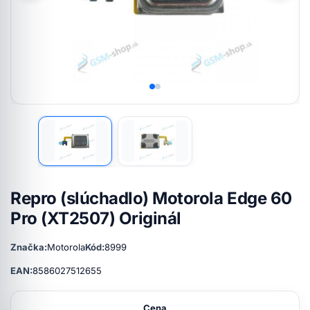
Repro (slúchadlo) Motorola Edge 60
Pro (XT2507) Originál
Značka:
Motorola
Kód:
8999
EAN:
8586027512655
Cena