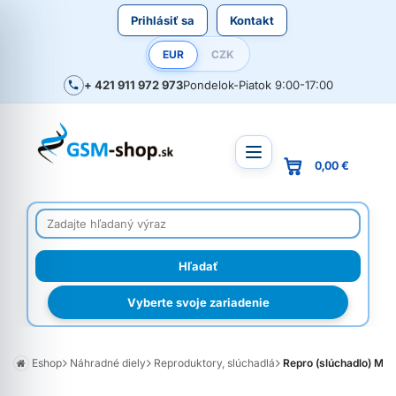
Prihlásiť sa
Kontakt
EUR
CZK
+ 421 911 972 973
Pondelok-Piatok 9:00-17:00
0,00 €
Vyberte svoje zariadenie
Eshop
Náhradné diely
Reproduktory, slúchadlá
Repro (slúchadlo) Mot