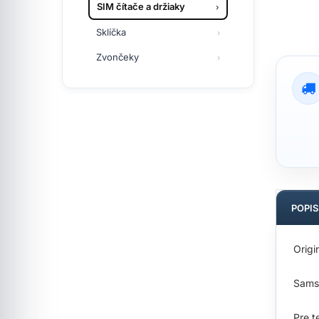
SIM čítače a držiaky
Sklíčka
Zvončeky
POPI
Origi
Sams
Pre t