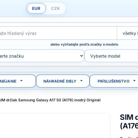
EUR
CZK
alebo vyhľadajte podľa značky a modelu
ABÍJANIE
NÁHRADNÉ DIELY
PRÍSLUŠENSTVO
SIM držiak Samsung Galaxy A17 5G (A176) modrý Originál
SIM 
(A176