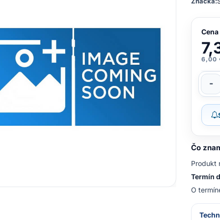
Značka:
Cena
7,
6,00
-
Čo znam
Produkt 
Termín d
O termín
Techn