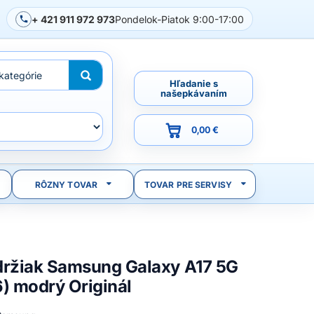
+ 421 911 972 973
Pondelok-Piatok 9:00-17:00
Hľadanie s
našepkávaním
0,00 €
RÔZNY TOVAR
TOVAR PRE SERVISY
držiak Samsung Galaxy A17 5G
) modrý Originál