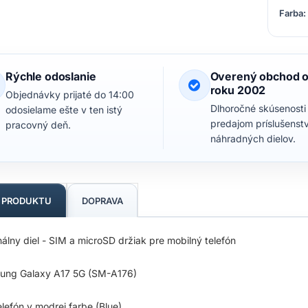
Farba:
Rýchle odoslanie
Overený obchod 
roku 2002
Objednávky prijaté do 14:00
Dlhoročné skúsenosti
odosielame ešte v ten istý
predajom príslušenst
pracovný deň.
náhradných dielov.
S PRODUKTU
DOPRAVA
nálny diel - SIM a microSD držiak pre mobilný telefón
ung Galaxy A17 5G (SM-A176)
elefón v modrej farbe (Blue)