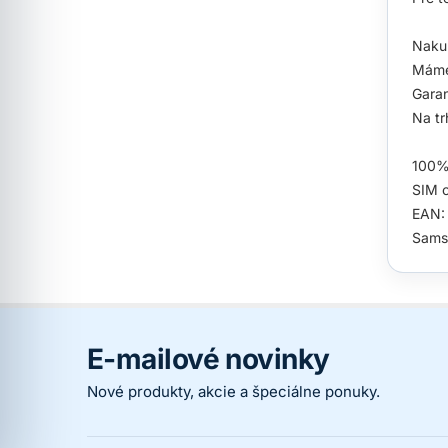
Nakup
Máme
Garan
Na tr
100% 
SIM c
EAN:
Sams
E-mailové novinky
Nové produkty, akcie a špeciálne ponuky.