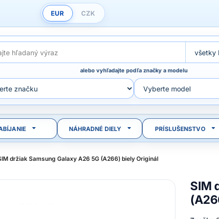
EUR
CZK
alebo vyhľadajte podľa značky a modelu
ABÍJANIE
NÁHRADNÉ DIELY
PRÍSLUŠENSTVO
SIM držiak Samsung Galaxy A26 5G (A266) biely Originál
SIM 
(A266