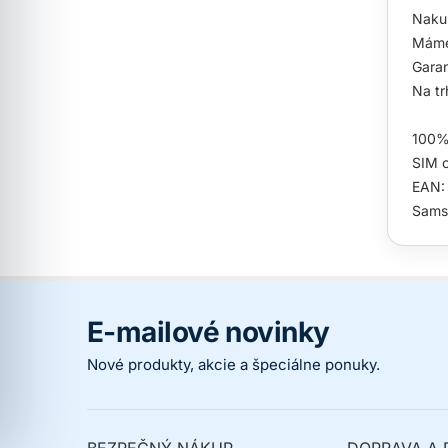
Nakup
Máme
Garan
Na tr
100% 
SIM c
EAN:
Sams
E-mailové novinky
Nové produkty, akcie a špeciálne ponuky.