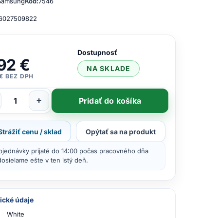
Samsung
Kód:
7546
6027509822
Dostupnosť
92 €
NA SKLADE
 € BEZ DPH
+
Pridať do košíka
Strážiť cenu / sklad
Opýtať sa na produkt
bjednávky prijaté do 14:00 počas pracovného dňa
osielame ešte v ten istý deň.
ické údaje
White