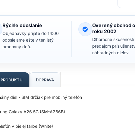
Rýchle odoslanie
Overený obchod 
roku 2002
Objednávky prijaté do 14:00
Dlhoročné skúsenosti
odosielame ešte v ten istý
predajom príslušenst
pracovný deň.
náhradných dielov.
S PRODUKTU
DOPRAVA
nálny diel - SIM držiak pre mobilný telefón
ung Galaxy A26 5G (SM-A266B)
elefón v bielej farbe (White)