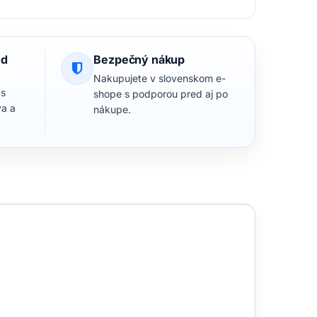
od
Bezpečný nákup
Nakupujete v slovenskom e-
 s
shope s podporou pred aj po
va a
nákupe.