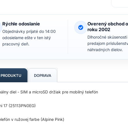
Rýchle odoslanie
Overený obchod 
roku 2002
Objednávky prijaté do 14:00
Dlhoročné skúsenosti
odosielame ešte v ten istý
predajom príslušenst
pracovný deň.
náhradných dielov.
S PRODUKTU
DOPRAVA
nálny diel - SIM a microSD držiak pre mobilný telefón
mi 17 (25113PN0EG)
elefón v ružovej farbe (Alpine Pink)