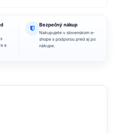
od
Bezpečný nákup
Nakupujete v slovenskom e-
 s
shope s podporou pred aj po
va a
nákupe.