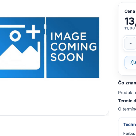
Cena
13
11,00
-
Čo znam
Produkt 
Termín d
O termín
Techn
Farba: