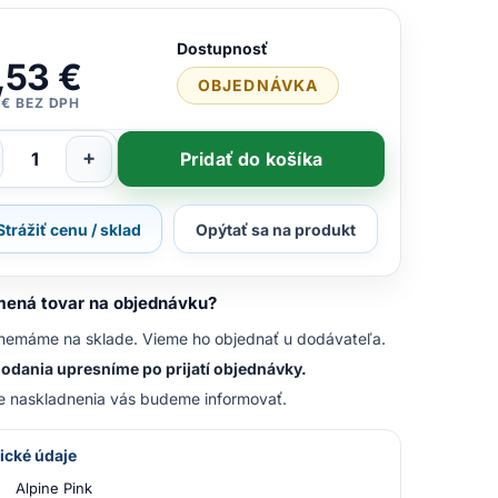
Dostupnosť
,53 €
OBJEDNÁVKA
 € BEZ DPH
+
Pridať do košíka
Strážiť cenu / sklad
Opýtať sa na produkt
ená tovar na objednávku?
nemáme na sklade. Vieme ho objednať u dodávateľa.
odania upresníme po prijatí objednávky.
e naskladnenia vás budeme informovať.
ické údaje
Alpine Pink