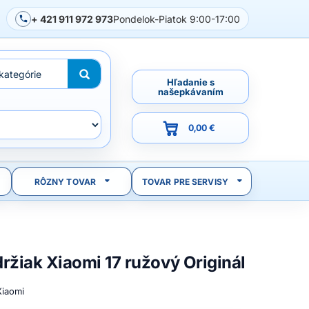
+ 421 911 972 973
Pondelok-Piatok 9:00-17:00
Hľadanie s
našepkávaním
0,00 €
RÔZNY TOVAR
TOVAR PRE SERVISY
ržiak Xiaomi 17 ružový Originál
Xiaomi