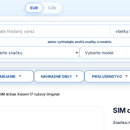
EUR
CZK
alebo vyhľadajte podľa značky a modelu
ABÍJANIE
NÁHRADNÉ DIELY
PRÍSLUŠENSTVO
SIM držiak Xiaomi 17 ružový Originál
SIM d
Značka: