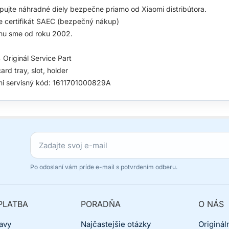
ujte náhradné diely bezpečne priamo od Xiaomi distribútora.
 certifikát SAEC (bezpečný nákup)
hu sme od roku 2002.
Originál Service Part
ard tray, slot, holder
mi servisný kód: 1611701000829A
Po odoslaní vám príde e-mail s potvrdením odberu.
PLATBA
PORADŇA
O NÁS
avy
Najčastejšie otázky
Originál