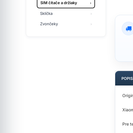
SIM čítače a držiaky
Sklíčka
Zvončeky
POPI
Origi
Xiao
Pre t