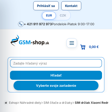
Prihlásiť sa
Kontakt
EUR
CZK
+ 421 911 972 973
Pondelok-Piatok 9:00-17:00
0,00 €
Vyberte svoje zariadenie
Eshop
Náhradné diely
SIM čítače a držiaky
SIM držiak Xiaomi Redmi N