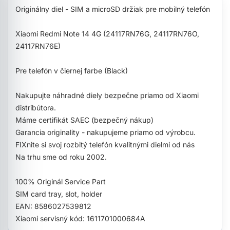
Originálny diel - SIM a microSD držiak pre mobilný telefón
Xiaomi Redmi Note 14 4G (24117RN76G, 24117RN76O,
24117RN76E)
Pre telefón v čiernej farbe (Black)
Nakupujte náhradné diely bezpečne priamo od Xiaomi
distribútora.
Máme certifikát SAEC (bezpečný nákup)
Garancia originality - nakupujeme priamo od výrobcu.
FIXnite si svoj rozbitý telefón kvalitnými dielmi od nás
Na trhu sme od roku 2002.
100% Originál Service Part
SIM card tray, slot, holder
EAN: 8586027539812
Xiaomi servisný kód: 1611701000684A