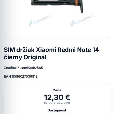
SIM držiak Xiaomi Redmi Note 14
čierny Originál
Značka:
Xiaomi
Kód:
2585
EAN:
8586027539812
Cena
12,30 €
10,00 € BEZ DPH
Dostupnosť