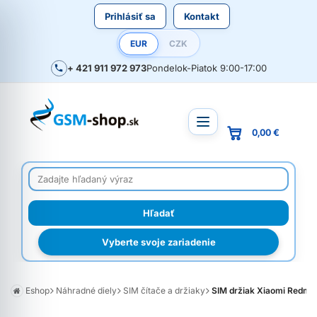
Prihlásiť sa
Kontakt
EUR
CZK
+ 421 911 972 973
Pondelok-Piatok 9:00-17:00
0,00 €
Vyberte svoje zariadenie
Eshop
Náhradné diely
SIM čítače a držiaky
SIM držiak Xiaomi Redmi N