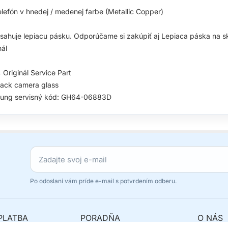
elefón v hnedej / medenej farbe (Metallic Copper)
ahuje lepiacu pásku. Odporúčame si zakúpiť aj Lepiaca páska na 
nál
Originál Service Part
ack camera glass
ung servisný kód: GH64-06883D
Po odoslaní vám príde e-mail s potvrdením odberu.
PLATBA
PORADŇA
O NÁS