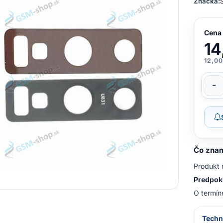
Značka:
Cena
14
12,00
-
Čo znam
Produkt 
Predpokl
O termín
Techn