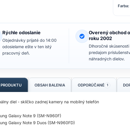
Farba:
Rýchle odoslanie
Overený obchod 
roku 2002
Objednávky prijaté do 14:00
Dlhoročné skúsenosti
odosielame ešte v ten istý
predajom príslušenst
pracovný deň.
náhradných dielov.
S PRODUKTU
OBSAH BALENIA
ODPORÚČANÉ
DO
1
nálny diel - sklíčko zadnej kamery na mobilný telefón
ung Galaxy Note 9 (SM-N960F)
ung Galaxy Note 9 Duos (SM-N960FD)