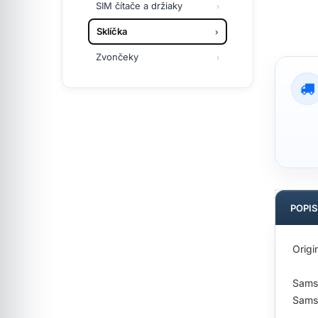
SIM čítače a držiaky
Sklíčka
Zvončeky
POPI
Origi
Sams
Sams