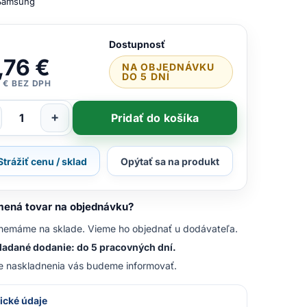
Samsung
Dostupnosť
,76 €
NA OBJEDNÁVKU
DO 5 DNÍ
 € BEZ DPH
+
Pridať do košíka
Strážiť cenu / sklad
Opýtať sa na produkt
ená tovar na objednávku?
nemáme na sklade. Vieme ho objednať u dodávateľa.
adané dodanie: do 5 pracovných dní.
e naskladnenia vás budeme informovať.
ické údaje