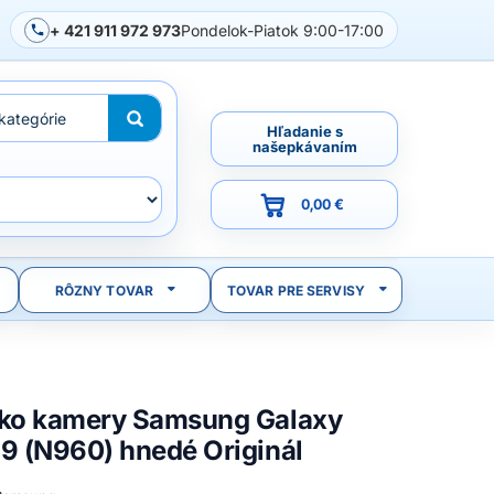
+ 421 911 972 973
Pondelok-Piatok 9:00-17:00
Hľadanie s
našepkávaním
0,00 €
RÔZNY TOVAR
TOVAR PRE SERVISY
čko kamery Samsung Galaxy
 9 (N960) hnedé Originál