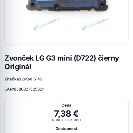
Zvonček LG G3 mini (D722) čierny
Originál
Značka:
LG
Kód:
6140
EAN:
8586027525624
Cena
7,38 €
6,00 € BEZ DPH
Dostupnosť