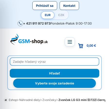
Prihlásiť sa
Kontakt
EUR
CZK
+ 421 911 972 973
Pondelok-Piatok 9:00-17:00
0,00 €
Vyberte svoje zariadenie
Eshop
Náhradné diely
Zvončeky
Zvonček LG G3 mini (D722) čierny O