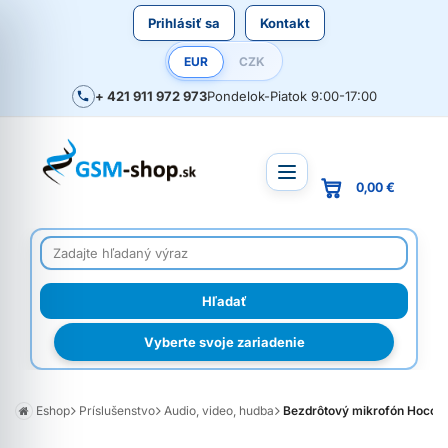
Prihlásiť sa
Kontakt
EUR
CZK
+ 421 911 972 973
Pondelok-Piatok 9:00-17:00
0,00 €
Vyberte svoje zariadenie
Eshop
Príslušenstvo
Audio, video, hudba
Bezdrôtový mikrofón Hoco L