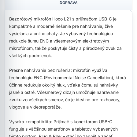
DOPRAVA
Bezdrôtový mikrofón Hoco L21 s prijímačom USB-C je
kompaktné a moderné riešenie pre nahrávanie, živé
vysielania a online chaty. Je vybavený technológiou
redukcie šumu ENC a všesmerovým elektretovým
mikrofónom, takže poskytuje čistý a prirodzený zvuk za
všetkých podmienok.
Presné nahrávanie bez rušenia: mikrofón využíva
technológiu ENC (Environmental Noise Cancellation), ktorá
účinne redukuje okolitý hluk, vďaka čomu sú nahrávky
jasné a ostré. Všesmerový dizajn umožňuje nahrávanie
zvuku zo všetkých smerov, čo je ideálne pre rozhovory,
vlogove a videoreportáže.
Vysoká kompatibilita: Prijímač s konektorom USB-C
funguje s väčšinou smartfónov a tabletov vybavených
týmto portom. Plug & Play – stačí ho zapojiť a začať