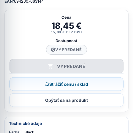
EAN:
6942007663144
Cena
18,45 €
15,00 € BEZ DPH
Dostupnosť
VYPREDANÉ
VYPREDANÉ
Strážiť cenu / sklad
Opýtať sa na produkt
Technické údaje
Farba:
Black