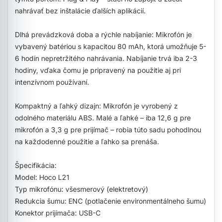
nahrávať bez inštalácie ďalších aplikácií.
Dlhá prevádzková doba a rýchle nabíjanie: Mikrofón je
vybavený batériou s kapacitou 80 mAh, ktorá umožňuje 5-
6 hodín nepretržitého nahrávania. Nabíjanie trvá iba 2-3
hodiny, vďaka čomu je pripravený na použitie aj pri
intenzívnom používaní.
Kompaktný a ľahký dizajn: Mikrofón je vyrobený z
odolného materiálu ABS. Malé a ľahké – iba 12,6 g pre
mikrofón a 3,3 g pre prijímač – robia túto sadu pohodlnou
na každodenné použitie a ľahko sa prenáša.
Špecifikácia:
Model: Hoco L21
Typ mikrofónu: všesmerový (elektretový)
Redukcia šumu: ENC (potlačenie environmentálneho šumu)
Konektor prijímača: USB-C